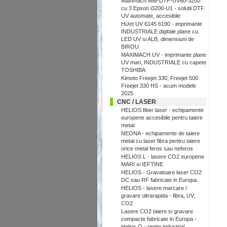
Maximach MM-DTF-UV60-3200
cu 3 Epson i3200-U1 - solutii DTF
UV automate, accesibile
HiJet UV 6145 6190 - imprimante
INDUSTRIALE digitale plane cu
LED UV si ALB, dimensiuni de
BIROU
MAXIMACH UV - imprimante plane
UV mari, INDUSTRIALE cu capete
TOSHIBA
Kimoto Freejet 330, Freejet 500
Freejet 330 HS - acum modele
2025
CNC / LASER
HELIOS fiber laser - echipamente
europene accesibile pentru taiere
metal
NEONA - echipamente de taiere
metal cu laser fibra pentru taiere
orice metal feros sau neferos
HELIOS L - lasere CO2 europene
MARI si IEFTINE
HELIOS - Gravatoare laser CO2
DC sau RF fabricate in Europa.
HELIOS - lasere marcare /
gravare ultrarapida - fibra, UV,
CO2
Lasere CO2 taiere si gravare
compacte fabricate in Europa -
Helios Q - regim industrial