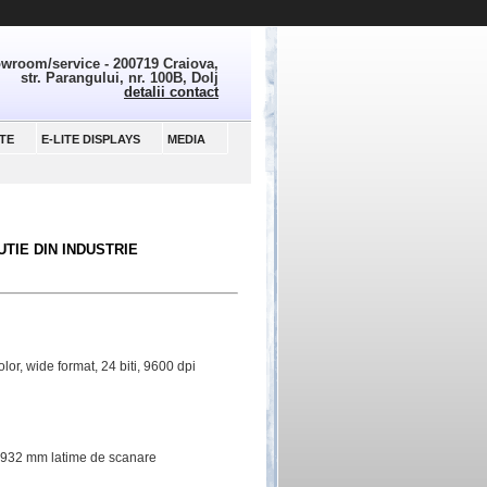
wroom/service - 200719 Craiova,
str. Parangului, nr. 100B, Dolj
detalii contact
TE
E-LITE DISPLAYS
MEDIA
TIE DIN INDUSTRIE
or, wide format, 24 biti, 9600 dpi
, 932 mm latime de scanare