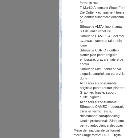
forma in rola
F-Mark2 Automatic Sheet Fed
Die Cutter - echipament taiere
pe contur alimentare continua
foi
Silhouette ALTA - imprimanta
3D de inalta rezolutie
Silhouette CAMEO 4 - cel mai
avansat sistem de taiere din
lume
Silhouette CURIO - cutter-
plotter plan pentru biguire,
embosare, gravare, taiere pe
contur
Silhouette Mint - fabricati-va
singuri stampilele pe care vi le
doriti
Accesorii si consumabile
originale pentru cutter-plottere
Graphtec (cutite, suporti
cutite, biguire)
Accesorii si consumabile
Silhouette CAMEO - decorari,
transfer termic, sticla,
rhinestones, scrapbooking
Unelte profesionale Silhouette
pentru autocolant si decupari
Mese de taiat digitale de format
mare (large format DCT - Digital