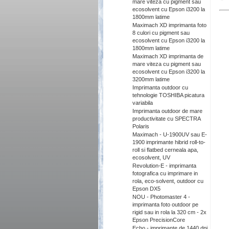
mare viteza cu pigment sau
ecosolvent cu Epson i3200 la
1800mm latime
Maximach XD imprimanta foto
8 culori cu pigment sau
ecosolvent cu Epson i3200 la
1800mm latime
Maximach XD imprimanta de
mare viteza cu pigment sau
ecosolvent cu Epson i3200 la
3200mm latime
Imprimanta outdoor cu
tehnologie TOSHIBA picatura
variabila
Imprimanta outdoor de mare
productivitate cu SPECTRA
Polaris
Maximach - U-1900UV sau E-
1900 imprimante hibrid roll-to-
roll si flatbed cerneala apa,
ecosolvent, UV
Revolution-E - imprimanta
fotografica cu imprimare in
rola, eco-solvent, outdoor cu
Epson DX5
NOU - Photomaster 4 -
imprimanta foto outdoor pe
rigid sau in rola la 320 cm - 2x
Epson PrecisionCore
Echo - imprimante de 1440 dpi