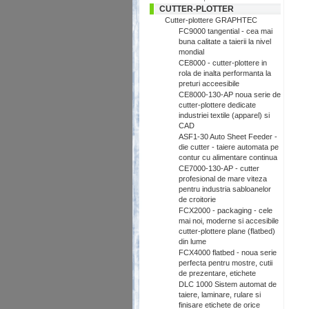
CUTTER-PLOTTER
Cutter-plottere GRAPHTEC
FC9000 tangential - cea mai
buna calitate a taierii la nivel
mondial
CE8000 - cutter-plottere in
rola de inalta performanta la
preturi acceesibile
CE8000-130-AP noua serie de
cutter-plottere dedicate
industriei textile (apparel) si
CAD
ASF1-30 Auto Sheet Feeder -
die cutter - taiere automata pe
contur cu alimentare continua
CE7000-130-AP - cutter
profesional de mare viteza
pentru industria sabloanelor
de croitorie
FCX2000 - packaging - cele
mai noi, moderne si accesibile
cutter-plottere plane (flatbed)
din lume
FCX4000 flatbed - noua serie
perfecta pentru mostre, cutii
de prezentare, etichete
DLC 1000 Sistem automat de
taiere, laminare, rulare si
finisare etichete de orice