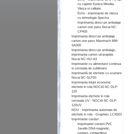
cu capete Konica Minolta.
Viteza si calitate.
Echo - imprimante de viteza
cu tehnologia Spectra
Imprimanta direct pe ambalaje
carton one pass Nocai NC-
CP405
Imprimanta direct pe ambalaje
carton one pass Maximach MM-
SA300
Imprimanta direct pe ambalaje,
imprimanta carton utrarapida
Nocai NC-HIJ-A3
Imprimante cu alimentare continua
si cerneala de sublimare
Imprimantă de etichete cu scanare
Nocai NC-SLP20
Imprimanta inkjet economic
etichete in rola NOCAI NC-DLP-
120
Imprimanta etichete in rola
cerneala UV - NOCAI NC-DLP-
120UV
NOU - Imprimanta automata de
etichete in rola - Graphtec LCX603
Imprimante carduri
Imprimante carduri PVC
Javelin DNA magnetic,
contact, contactless