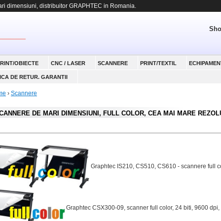
 dimensiuni, distribuitor GRAPHTEC in Romania.
Sho
RINT/OBIECTE
CNC / LASER
SCANNERE
PRINT/TEXTIL
ECHIPAMEN
ICA DE RETUR. GARANTII
me
›
Scannere
CANNERE DE MARI DIMENSIUNI, FULL COLOR, CEA MAI MARE REZOLU
Graphtec IS210, CS510, CS610 - scannere full col
Graphtec CSX300-09, scanner full color, 24 biti, 9600 dpi