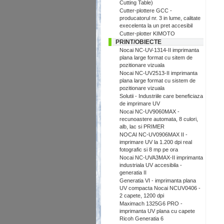
Cutting Table)
Cutter-plottere GCC -
producatorul nr. 3 in lume, calitate
execelenta la un pret accesibil
Cutter-plotter KIMOTO
PRINT/OBIECTE
Nocai NC-UV-1314-II imprimanta
plana large format cu sitem de
pozitionare vizuala
Nocai NC-UV2513-II imprimanta
plana large format cu sistem de
pozitionare vizuala
Solutii - Industriile care beneficiaza
de imprimare UV
Nocai NC-UV9060MAX -
recunoastere automata, 8 culori,
alb, lac si PRIMER
NOCAI NC-UV0906MAX II -
imprimare UV la 1.200 dpi real
fotografic si 8 mp pe ora
Nocai NC-UVA3MAX-II imprimanta
industriala UV accesibila -
generatia II
Generatia VI - imprimanta plana
UV compacta Nocai NCUV0406 -
2 capete, 1200 dpi
Maximach 1325G6 PRO -
imprimanta UV plana cu capete
Ricoh Generatia 6