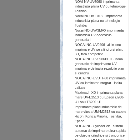
NOVI NV-UV6060 imprimanta
industriala plana UV cu tehnologie
Toshiba
Nocai NCUV 1013 - imprimanta
industriala plana cu tehnologie
Toshiba
Nocai NC-UVA3MAX imprimanta
industriala UV accesibila -
generatia I
NOCAI NC-UV0406- all-in-one -
imprimare UV pe cilindru si plan,
3D, fara competitie
NOCAI NC-UV0906PEIII - noua
generatie de imprimante UV -
imprimare de inalta rezolutie plan
si cilindru
NOCAI NC-UVDTF60 imprimanta
UV cu laminator integrat - inalta
calitate
Maximach XD imprimanta plana
mare UV-E2513 cu Epson i3200-
U1 sau T3200-U1
Imprimante plane industriale de
mare viteza UM-M2513 cu capete
Ricoh, Konica Minolta, Toshiba,
Epson
NOCAI NC-Cylinder elf - sistem
automat de imprimare ultra-rapida
pe obiecte cilindrice si tronconice