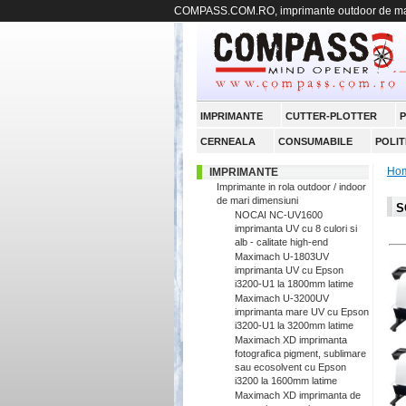
COMPASS.COM.RO, imprimante outdoor de mari
IMPRIMANTE
CUTTER-PLOTTER
P
CERNEALA
CONSUMABILE
POLIT
Ho
IMPRIMANTE
Imprimante in rola outdoor / indoor
de mari dimensiuni
S
NOCAI NC-UV1600
imprimanta UV cu 8 culori si
alb - calitate high-end
Maximach U-1803UV
imprimanta UV cu Epson
i3200-U1 la 1800mm latime
Maximach U-3200UV
imprimanta mare UV cu Epson
i3200-U1 la 3200mm latime
Maximach XD imprimanta
fotografica pigment, sublimare
sau ecosolvent cu Epson
i3200 la 1600mm latime
Maximach XD imprimanta de