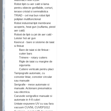
Maximach MM-X16R
Robot lipit cu aer cald si lama
pentru obiecte gonflabile, corturi,
terase cristal si semnalistica
TRIAD - cel mai bun robot lipit
poliplan multifunctional
Robot industrial lipit membrane
acoperis, heat gun (suflanta, pistol
aer cald)
Roboti de lipit cu jet de aer cald -
Leister hot air gun
Keencut - bare si sisteme de taiat
si finisat
Bare de taiat si de finisat -
cutter bars
Trimere - rotary cutters
Rigle de taiat cu margine de
siguranta
Cuttere verticale pentru placi
Tampografe automate, cu
conveior liniar, conveior circular
sau manuale
Serigrafie - mese automate si
manuale. Actionare pneumatica
sau electrica.
Carusele serigrafice manuale si
automate in 4-8 culori
Unitate expunere UV cu sau fara
vacuum CUV56, CUVEP1012