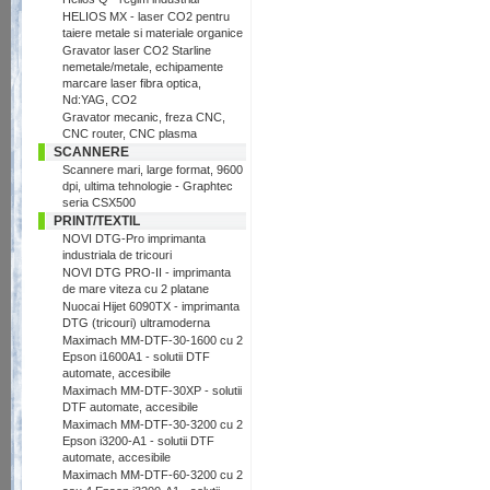
HELIOS MX - laser CO2 pentru
taiere metale si materiale organice
Gravator laser CO2 Starline
nemetale/metale, echipamente
marcare laser fibra optica,
Nd:YAG, CO2
Gravator mecanic, freza CNC,
CNC router, CNC plasma
SCANNERE
Scannere mari, large format, 9600
dpi, ultima tehnologie - Graphtec
seria CSX500
PRINT/TEXTIL
NOVI DTG-Pro imprimanta
industriala de tricouri
NOVI DTG PRO-II - imprimanta
de mare viteza cu 2 platane
Nuocai Hijet 6090TX - imprimanta
DTG (tricouri) ultramoderna
Maximach MM-DTF-30-1600 cu 2
Epson i1600A1 - solutii DTF
automate, accesibile
Maximach MM-DTF-30XP - solutii
DTF automate, accesibile
Maximach MM-DTF-30-3200 cu 2
Epson i3200-A1 - solutii DTF
automate, accesibile
Maximach MM-DTF-60-3200 cu 2