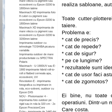
mare viteza cu pigment sau
realiza sabloane, au
ecosolvent cu Epson i3200 la
1800mm latime
.
Maximach XD imprimanta foto
8 culori cu pigment sau
Toate cutter-plotte
ecosolvent cu Epson i3200 la
1800mm latime
taiere.
Maximach XD imprimanta de
Problema e:
mare viteza cu pigment sau
ecosolvent cu Epson i3200 la
* cat de precis?
3200mm latime
Imprimanta outdoor cu
* cat de repede?
tehnologie TOSHIBA picatura
variabila
* cat de sigur?
Imprimanta outdoor de mare
productivitate cu SPECTRA
* pe ce lungime?
Polaris
Maximach - U-1900UV sau E-
* rezultatele sunt id
1900 imprimante hibrid roll-to-
* cat de usor faci as
roll si flatbed cerneala apa,
ecosolvent, UV
* cat de zgomotos?
Revolution-E - imprimanta
fotografica cu imprimare in
.
rola, eco-solvent, outdoor cu
Epson DX5
Ei bine, nu toate c
NOU - Photomaster 4 -
imprimanta foto outdoor pe
operatiuni. Dintr-un 
rigid sau in rola la 320 cm - 2x
Epson PrecisionCore
Care costa.
Echo - imprimante de 1440 dpi