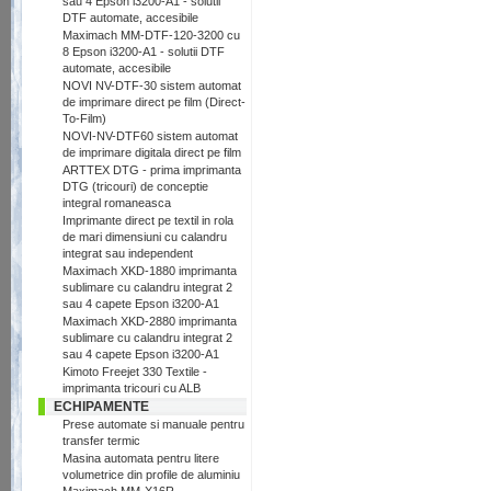
sau 4 Epson i3200-A1 - solutii
DTF automate, accesibile
Maximach MM-DTF-120-3200 cu
8 Epson i3200-A1 - solutii DTF
automate, accesibile
NOVI NV-DTF-30 sistem automat
de imprimare direct pe film (Direct-
To-Film)
NOVI-NV-DTF60 sistem automat
de imprimare digitala direct pe film
ARTTEX DTG - prima imprimanta
DTG (tricouri) de conceptie
integral romaneasca
Imprimante direct pe textil in rola
de mari dimensiuni cu calandru
integrat sau independent
Maximach XKD-1880 imprimanta
sublimare cu calandru integrat 2
sau 4 capete Epson i3200-A1
Maximach XKD-2880 imprimanta
sublimare cu calandru integrat 2
sau 4 capete Epson i3200-A1
Kimoto Freejet 330 Textile -
imprimanta tricouri cu ALB
ECHIPAMENTE
Prese automate si manuale pentru
transfer termic
Masina automata pentru litere
volumetrice din profile de aluminiu