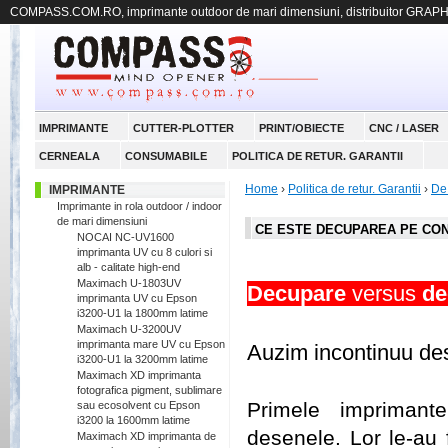
COMPASS.COM.RO, imprimante outdoor de mari dimensiuni, distribuitor GRAP
IMPRIMANTE
CUTTER-PLOTTER
PRINT/OBIECTE
CNC / LASER
CERNEALA
CONSUMABILE
POLITICA DE RETUR. GARANTII
Home
›
Politica de retur. Garantii
›
De 
IMPRIMANTE
Imprimante in rola outdoor / indoor
de mari dimensiuni
CE ESTE DECUPAREA PE CO
NOCAI NC-UV1600
imprimanta UV cu 8 culori si
alb - calitate high-end
Maximach U-1803UV
Decupare
versus
imprimanta UV cu Epson
i3200-U1 la 1800mm latime
.
Maximach U-3200UV
imprimanta mare UV cu Epson
Auzim incontinuu des
i3200-U1 la 3200mm latime
Maximach XD imprimanta
.
fotografica pigment, sublimare
Primele imprimante
sau ecosolvent cu Epson
i3200 la 1600mm latime
desenele. Lor le-au 
Maximach XD imprimanta de