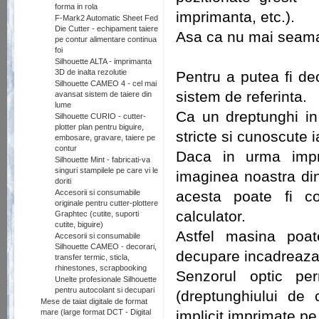
forma in rola
imprimanta, etc.).
F-Mark2 Automatic Sheet Fed
Die Cutter - echipament taiere
Asa ca nu mai seaman
pe contur alimentare continua
foi
Silhouette ALTA - imprimanta
3D de inalta rezolutie
Pentru a putea fi de
Silhouette CAMEO 4 - cel mai
sistem de referinta.
avansat sistem de taiere din
lume
Ca un dreptunghi in 
Silhouette CURIO - cutter-
plotter plan pentru biguire,
stricte si cunoscute 
embosare, gravare, taiere pe
contur
Daca in urma imprim
Silhouette Mint - fabricati-va
singuri stampilele pe care vi le
imaginea noastra din 
doriti
Accesorii si consumabile
acesta poate fi cor
originale pentru cutter-plottere
calculator.
Graphtec (cutite, suporti
cutite, biguire)
Astfel masina poat
Accesorii si consumabile
Silhouette CAMEO - decorari,
decupare incadreaza 
transfer termic, sticla,
rhinestones, scrapbooking
Senzorul optic per
Unelte profesionale Silhouette
pentru autocolant si decupari
(dreptunghiului de 
Mese de taiat digitale de format
mare (large format DCT - Digital
implicit imprimate p