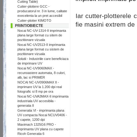
Cutting Table)
.
Cutter-plottere GCC -
producatorul nr. 3 in lume, calitate
Iar cutter-plotterel
execelenta la un pret accesibil
Cutter-plotter KIMOTO
fie masini extrem de
PRINT/OBIECTE
Nocai NC-UV-1314-II imprimanta
plana large format cu sitem de
pozitionare vizuala
Nocai NC-UV2513-II imprimanta
plana large format cu sistem de
pozitionare vizuala
Solutii - Industriile care beneficiaza
de imprimare UV
Nocai NC-UV9060MAX -
recunoastere automata, 8 culori,
alb, lac si PRIMER
NOCAI NC-UV0906MAX II -
imprimare UV la 1.200 dpi real
fotografic si 8 mp pe ora
Nocai NC-UVA3MAX-II imprimanta
industriala UV accesibila -
generatia II
Generatia VI - imprimanta plana
UV compacta Nocai NCUV0406 -
2 capete, 1200 dpi
Maximach 1325G6 PRO -
imprimanta UV plana cu capete
Ricoh Generatia 6