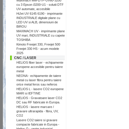
Maximach MM-DTF-UV60-3200
cu 3 Epson i3200-U1 - solutii DTF
UV automate, accesibile
HiJet UV 6145 6190 - imprimante
INDUSTRIALE digitale plane cu
LED UV si ALB, dimensiuni de
BIROU
MAXIMACH UV - imprimante plane
UV mari, INDUSTRIALE cu capete
TOSHIBA
Kimoto Freejet 330, Freejet 500
Freejet 330 HS - acum modele
2025
CNC / LASER
HELIOS fiber laser - echipamente
europene accesibile pentru taiere
metal
NEONA - echipamente de taiere
metal cu laser fibra pentru taiere
orice metal feros sau neferos
HELIOS L - lasere CO2 europene
MARI si IEFTINE
HELIOS - Gravatoare laser CO2
DC sau RF fabricate in Europa.
HELIOS - lasere marcare /
gravare ultrarapida - fibra, UV,
CO2
Lasere CO2 taiere si gravare
compacte fabricate in Europa -
Helios Q - regim industrial