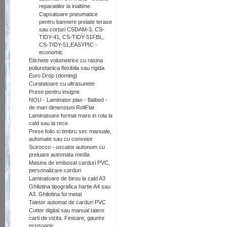
reparatiilor la inaltime
Capsatoare pneumatice
pentru bannere prelate terase
sau corturi CSDAM-3, CS-
TIDY-41, CS-TIDY-51FBL,
CS-TIDY-51,EASYPIC -
economic
Etichete volumetrice cu rasina
poliuretanica flexibila sau rigida
Euro Drop (doming)
Curatatoare cu ultrasunete
Prese pentru insigne
NOU - Laminator plan - flatbed -
de mari dimensiuni RollFlat
Laminatoare format mare in rola la
cald sau la rece
Prese folio si timbru sec manuale,
automate sau cu conveior
Scirocco - uscator autonom cu
preluare automata media
Masina de embosat carduri PVC,
personalizare carduri
Laminatoare de birou la cald A3
Ghilotina tipografica hartie A4 sau
A3. Ghilotina foi metal
Taietor automat de carduri PVC
Cutter digital sau manual taiere
carti de vizita. Finisare, gaurire
ecusoane.