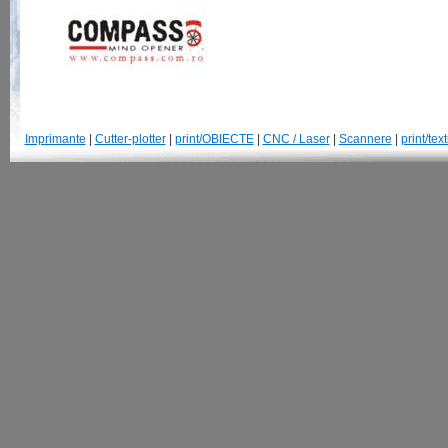
Imprimante
|
Cutter-plotter
|
print/OBIECTE
|
CNC / Laser
|
Scannere
|
print/text
© 2007-2013 GraphtecRomania.ro | Str. Parangului, 