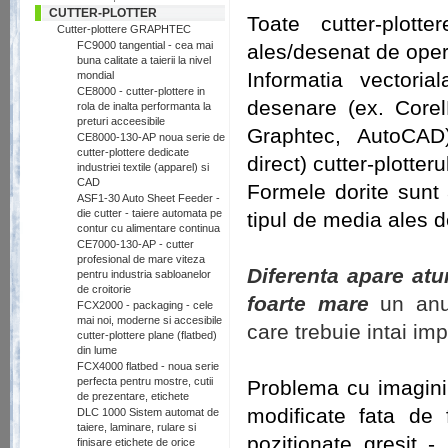
CUTTER-PLOTTER
Toate cutter-plott
Cutter-plottere GRAPHTEC
FC9000 tangential - cea mai
ales/desenat de opera
buna calitate a taierii la nivel
Informatia vectori
mondial
CE8000 - cutter-plottere in
desenare (ex. Corel
rola de inalta performanta la
preturi acceesibile
Graphtec, AutoCAD)
CE8000-130-AP noua serie de
cutter-plottere dedicate
direct) cutter-plotteru
industriei textile (apparel) si
CAD
Formele dorite sunt 
ASF1-30 Auto Sheet Feeder -
die cutter - taiere automata pe
tipul de media ales d
contur cu alimentare continua
CE7000-130-AP - cutter
profesional de mare viteza
Diferenta apare at
pentru industria sabloanelor
de croitorie
foarte mare
un anum
FCX2000 - packaging - cele
mai noi, moderne si accesibile
care trebuie intai im
cutter-plottere plane (flatbed)
din lume
.
FCX4000 flatbed - noua serie
perfecta pentru mostre, cutii
Problema cu imaginil
de prezentare, etichete
modificate fata de 
DLC 1000 Sistem automat de
taiere, laminare, rulare si
pozitionate gresit -
finisare etichete de orice