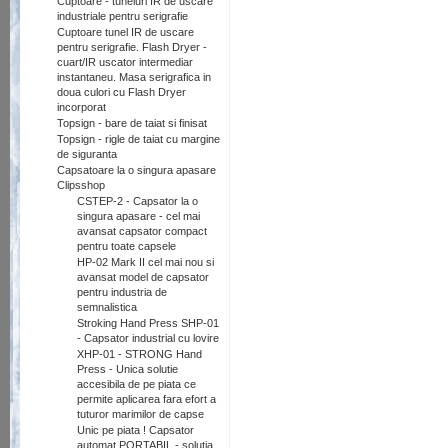
Cuptoare - tuneluri IR de uscare
industriale pentru serigrafie
Cuptoare tunel IR de uscare
pentru serigrafie. Flash Dryer -
cuart/IR uscator intermediar
instantaneu. Masa serigrafica in
doua culori cu Flash Dryer
incorporat
Topsign - bare de taiat si finisat
Topsign - rigle de taiat cu margine
de siguranta
Capsatoare la o singura apasare
Clipsshop
CSTEP-2 - Capsator la o
singura apasare - cel mai
avansat capsator compact
pentru toate capsele
HP-02 Mark II cel mai nou si
avansat model de capsator
pentru industria de
semnalistica
Stroking Hand Press SHP-01
- Capsator industrial cu lovire
XHP-01 - STRONG Hand
Press - Unica solutie
accesibila de pe piata ce
permite aplicarea fara efort a
tuturor marimilor de capse
Unic pe piata ! Capsator
automat PORTABIL - solutia