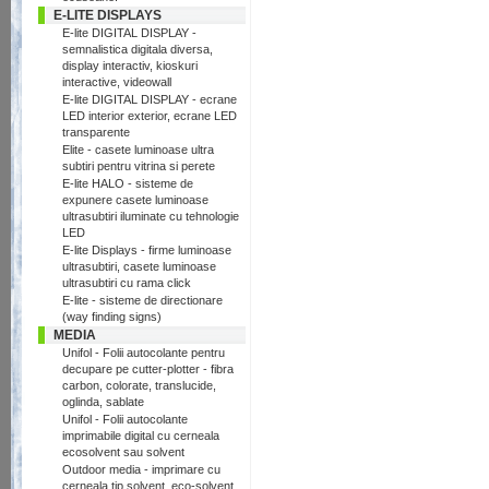
E-LITE DISPLAYS
E-lite DIGITAL DISPLAY -
semnalistica digitala diversa,
display interactiv, kioskuri
interactive, videowall
E-lite DIGITAL DISPLAY - ecrane
LED interior exterior, ecrane LED
transparente
Elite - casete luminoase ultra
subtiri pentru vitrina si perete
E-lite HALO - sisteme de
expunere casete luminoase
ultrasubtiri iluminate cu tehnologie
LED
E-lite Displays - firme luminoase
ultrasubtiri, casete luminoase
ultrasubtiri cu rama click
E-lite - sisteme de directionare
(way finding signs)
MEDIA
Unifol - Folii autocolante pentru
decupare pe cutter-plotter - fibra
carbon, colorate, translucide,
oglinda, sablate
Unifol - Folii autocolante
imprimabile digital cu cerneala
ecosolvent sau solvent
Outdoor media - imprimare cu
cerneala tip solvent, eco-solvent,