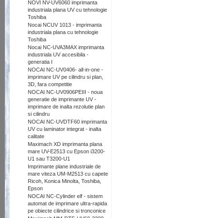
NOVI NV-UV6060 imprimanta
industriala plana UV cu tehnologie
Toshiba
Nocai NCUV 1013 - imprimanta
industriala plana cu tehnologie
Toshiba
Nocai NC-UVA3MAX imprimanta
industriala UV accesibila -
generatia I
NOCAI NC-UV0406- all-in-one -
imprimare UV pe cilindru si plan,
3D, fara competitie
NOCAI NC-UV0906PEIII - noua
generatie de imprimante UV -
imprimare de inalta rezolutie plan
si cilindru
NOCAI NC-UVDTF60 imprimanta
UV cu laminator integrat - inalta
calitate
Maximach XD imprimanta plana
mare UV-E2513 cu Epson i3200-
U1 sau T3200-U1
Imprimante plane industriale de
mare viteza UM-M2513 cu capete
Ricoh, Konica Minolta, Toshiba,
Epson
NOCAI NC-Cylinder elf - sistem
automat de imprimare ultra-rapida
pe obiecte cilindrice si tronconice