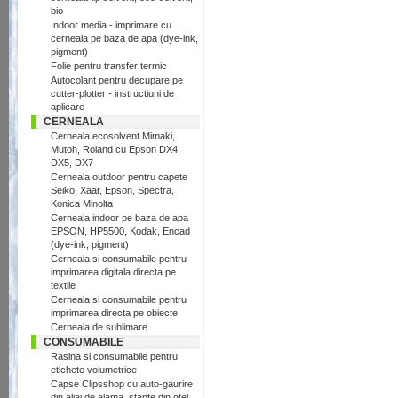
bio
Indoor media - imprimare cu
cerneala pe baza de apa (dye-ink,
pigment)
Folie pentru transfer termic
Autocolant pentru decupare pe
cutter-plotter - instructiuni de
aplicare
CERNEALA
Cerneala ecosolvent Mimaki,
Mutoh, Roland cu Epson DX4,
DX5, DX7
Cerneala outdoor pentru capete
Seiko, Xaar, Epson, Spectra,
Konica Minolta
Cerneala indoor pe baza de apa
EPSON, HP5500, Kodak, Encad
(dye-ink, pigment)
Cerneala si consumabile pentru
imprimarea digitala directa pe
textile
Cerneala si consumabile pentru
imprimarea directa pe obiecte
Cerneala de sublimare
CONSUMABILE
Rasina si consumabile pentru
etichete volumetrice
Capse Clipsshop cu auto-gaurire
din aliaj de alama, stante din otel