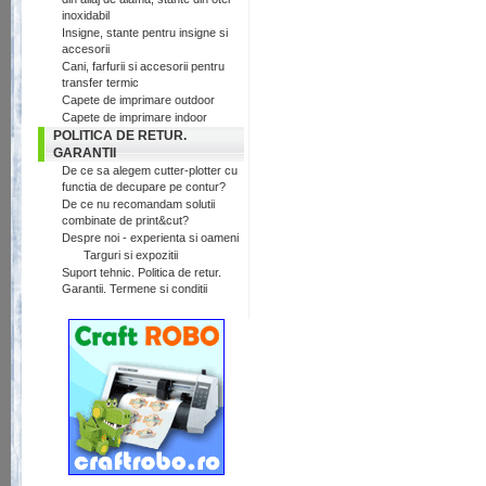
inoxidabil
Insigne, stante pentru insigne si
accesorii
Cani, farfurii si accesorii pentru
transfer termic
Capete de imprimare outdoor
Capete de imprimare indoor
POLITICA DE RETUR.
GARANTII
De ce sa alegem cutter-plotter cu
functia de decupare pe contur?
De ce nu recomandam solutii
combinate de print&cut?
Despre noi - experienta si oameni
Targuri si expozitii
Suport tehnic. Politica de retur.
Garantii. Termene si conditii