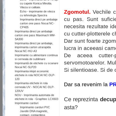
.
cu capete Konica Minolta.
Viteza si calitate.
Zgomotul.
Vechile c
Echo - imprimante de viteza
cu tehnologia Spectra
cu pas. Sunt sufici
Imprimanta direct pe ambalaje
carton one pass Nocai NC-
necesita rezultate i
CP405
Imprimanta direct pe ambalaje
cu cutter-plotterele c
carton one pass Maximach MM-
SA300
Dar sunt foarte zgom
Imprimanta direct pe ambalaje,
lucra in aceeasi came
imprimanta carton utrarapida
Nocai NC-HIJ-A3
De aceea cutter-p
Imprimante cu alimentare continua
si cerneala de sublimare
servomotoarelor. Mul
Imprimantă de etichete cu scanare
Nocai NC-SLP20
Si silentioase. Si de 
Imprimanta inkjet economic
etichete in rola NOCAI NC-DLP-
.
120
Dar sa revenim la
PR
Imprimanta etichete in rola
cerneala UV - NOCAI NC-DLP-
120UV
NOU - Imprimanta automata de
Ce reprezinta
decup
etichete in rola - Graphtec LCX603
Imprimante carduri
asta?
Imprimante carduri PVC
Javelin DNA magnetic,
.
contact, contactless