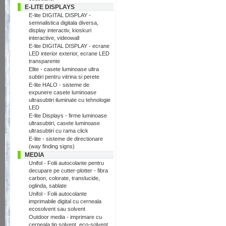
E-LITE DISPLAYS
E-lite DIGITAL DISPLAY -
semnalistica digitala diversa,
display interactiv, kioskuri
interactive, videowall
E-lite DIGITAL DISPLAY - ecrane
LED interior exterior, ecrane LED
transparente
Elite - casete luminoase ultra
subtiri pentru vitrina si perete
E-lite HALO - sisteme de
expunere casete luminoase
ultrasubtiri iluminate cu tehnologie
LED
E-lite Displays - firme luminoase
ultrasubtiri, casete luminoase
ultrasubtiri cu rama click
E-lite - sisteme de directionare
(way finding signs)
MEDIA
Unifol - Folii autocolante pentru
decupare pe cutter-plotter - fibra
carbon, colorate, translucide,
oglinda, sablate
Unifol - Folii autocolante
imprimabile digital cu cerneala
ecosolvent sau solvent
Outdoor media - imprimare cu
cerneala tip solvent, eco-solvent,