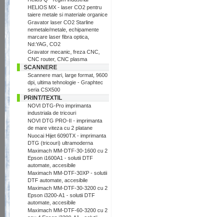
HELIOS MX - laser CO2 pentru
taiere metale si materiale organice
Gravator laser CO2 Starline
nemetale/metale, echipamente
marcare laser fibra optica,
Nd:YAG, CO2
Gravator mecanic, freza CNC,
CNC router, CNC plasma
SCANNERE
Scannere mari, large format, 9600
dpi, ultima tehnologie - Graphtec
seria CSX500
PRINT/TEXTIL
NOVI DTG-Pro imprimanta
industriala de tricouri
NOVI DTG PRO-II - imprimanta
de mare viteza cu 2 platane
Nuocai Hijet 6090TX - imprimanta
DTG (tricouri) ultramoderna
Maximach MM-DTF-30-1600 cu 2
Epson i1600A1 - solutii DTF
automate, accesibile
Maximach MM-DTF-30XP - solutii
DTF automate, accesibile
Maximach MM-DTF-30-3200 cu 2
Epson i3200-A1 - solutii DTF
automate, accesibile
Maximach MM-DTF-60-3200 cu 2