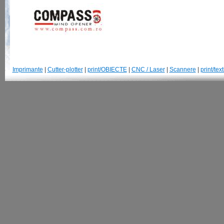
Imprimante
|
Cutter-plotter
|
print/OBIECTE
|
CNC / Laser
|
Scannere
|
print/text
© 2007-2013 GraphtecRomania.ro | Str. Parangului, 