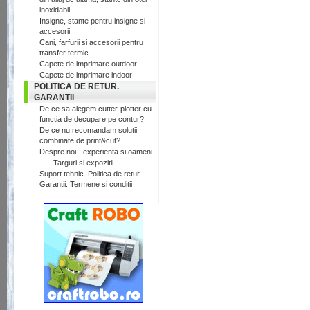
inoxidabil
Insigne, stante pentru insigne si
accesorii
Cani, farfurii si accesorii pentru
transfer termic
Capete de imprimare outdoor
Capete de imprimare indoor
POLITICA DE RETUR.
GARANTII
De ce sa alegem cutter-plotter cu
functia de decupare pe contur?
De ce nu recomandam solutii
combinate de print&cut?
Despre noi - experienta si oameni
Targuri si expozitii
Suport tehnic. Politica de retur.
Garantii. Termene si conditii