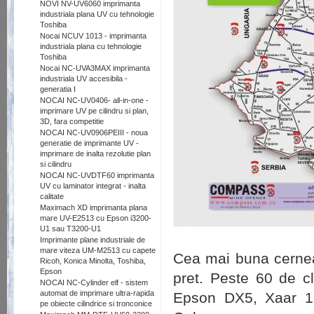
NOVI NV-UV6060 imprimanta
industriala plana UV cu tehnologie
Toshiba
Nocai NCUV 1013 - imprimanta
industriala plana cu tehnologie
Toshiba
Nocai NC-UVA3MAX imprimanta
industriala UV accesibila -
generatia I
NOCAI NC-UV0406- all-in-one -
imprimare UV pe cilindru si plan,
3D, fara competitie
NOCAI NC-UV0906PEIII - noua
generatie de imprimante UV -
imprimare de inalta rezolutie plan
si cilindru
NOCAI NC-UVDTF60 imprimanta
UV cu laminator integrat - inalta
calitate
Maximach XD imprimanta plana
mare UV-E2513 cu Epson i3200-
U1 sau T3200-U1
Imprimante plane industriale de
mare viteza UM-M2513 cu capete
Cea mai buna cernea
Ricoh, Konica Minolta, Toshiba,
Epson
pret. Peste 60 de c
NOCAI NC-Cylinder elf - sistem
automat de imprimare ultra-rapida
Epson DX5, Xaar 12
pe obiecte cilindrice si tronconice