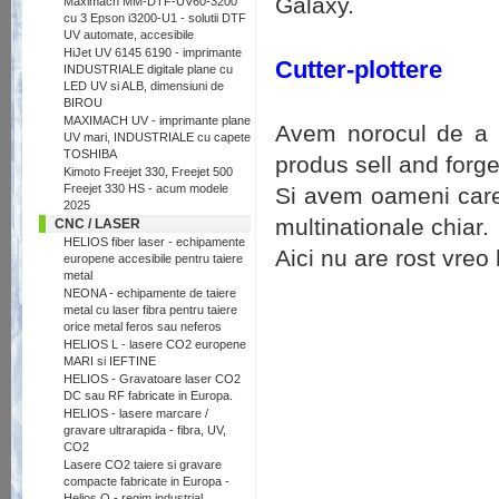
Galaxy.
Maximach MM-DTF-UV60-3200
cu 3 Epson i3200-U1 - solutii DTF
UV automate, accesibile
HiJet UV 6145 6190 - imprimante
Cutter-plottere
INDUSTRIALE digitale plane cu
LED UV si ALB, dimensiuni de
BIROU
MAXIMACH UV - imprimante plane
Avem norocul de a v
UV mari, INDUSTRIALE cu capete
TOSHIBA
produs sell and forget
Kimoto Freejet 330, Freejet 500
Freejet 330 HS - acum modele
Si avem oameni care l
2025
multinationale chiar.
CNC / LASER
HELIOS fiber laser - echipamente
Aici nu are rost vreo 
europene accesibile pentru taiere
metal
NEONA - echipamente de taiere
metal cu laser fibra pentru taiere
orice metal feros sau neferos
HELIOS L - lasere CO2 europene
MARI si IEFTINE
HELIOS - Gravatoare laser CO2
DC sau RF fabricate in Europa.
HELIOS - lasere marcare /
gravare ultrarapida - fibra, UV,
CO2
Lasere CO2 taiere si gravare
compacte fabricate in Europa -
Helios Q - regim industrial