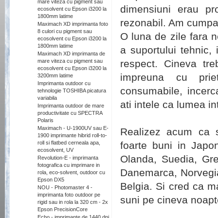
mare viteza cu pigment sau
dimensiuni erau pr
ecosolvent cu Epson i3200 la
1800mm latime
rezonabil. Am cumpar
Maximach XD imprimanta foto
8 culori cu pigment sau
O luna de zile fara n
ecosolvent cu Epson i3200 la
1800mm latime
a suportului tehnic,
Maximach XD imprimanta de
mare viteza cu pigment sau
respect. Cineva tre
ecosolvent cu Epson i3200 la
impreuna cu prie
3200mm latime
Imprimanta outdoor cu
consumabile, incerc
tehnologie TOSHIBA picatura
variabila
ati intele ca lumea i
Imprimanta outdoor de mare
productivitate cu SPECTRA
Polaris
Maximach - U-1900UV sau E-
Realizez acum ca s
1900 imprimante hibrid roll-to-
roll si flatbed cerneala apa,
foarte buni in Japo
ecosolvent, UV
Olanda, Suedia, Grec
Revolution-E - imprimanta
fotografica cu imprimare in
Danemarca, Norvegia,
rola, eco-solvent, outdoor cu
Epson DX5
Belgia. Si cred ca ma
NOU - Photomaster 4 -
imprimanta foto outdoor pe
suni pe cineva noapte
rigid sau in rola la 320 cm - 2x
Epson PrecisionCore
Echo - imprimante de 1440 dpi