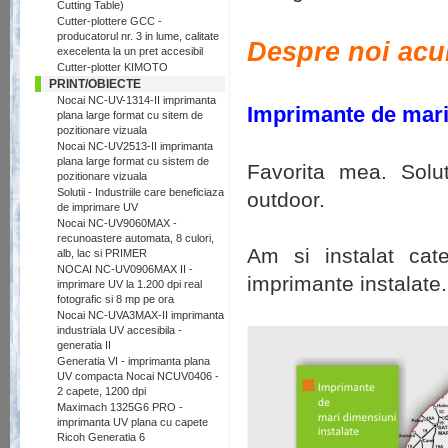
Cutting Table)
Cutter-plottere GCC -
producatorul nr. 3 in lume, calitate
Despre noi ac
execelenta la un pret accesibil
Cutter-plotter KIMOTO
PRINT/OBIECTE
Nocai NC-UV-1314-II imprimanta
Imprimante de mari
plana large format cu sitem de
pozitionare vizuala
Nocai NC-UV2513-II imprimanta
plana large format cu sistem de
Favorita mea. Solut
pozitionare vizuala
Solutii - Industriile care beneficiaza
outdoor.
de imprimare UV
Nocai NC-UV9060MAX -
recunoastere automata, 8 culori,
Am si instalat ca
alb, lac si PRIMER
NOCAI NC-UV0906MAX II -
imprimante instalate.
imprimare UV la 1.200 dpi real
fotografic si 8 mp pe ora
Nocai NC-UVA3MAX-II imprimanta
industriala UV accesibila -
generatia II
Generatia VI - imprimanta plana
UV compacta Nocai NCUV0406 -
2 capete, 1200 dpi
Maximach 1325G6 PRO -
imprimanta UV plana cu capete
Ricoh Generatia 6