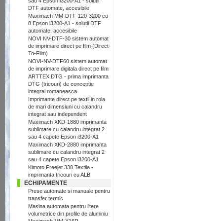
sau 4 Epson i3200-A1 - solutii
DTF automate, accesibile
Maximach MM-DTF-120-3200 cu
8 Epson i3200-A1 - solutii DTF
automate, accesibile
NOVI NV-DTF-30 sistem automat
de imprimare direct pe film (Direct-
To-Film)
NOVI-NV-DTF60 sistem automat
de imprimare digitala direct pe film
ARTTEX DTG - prima imprimanta
DTG (tricouri) de conceptie
integral romaneasca
Imprimante direct pe textil in rola
de mari dimensiuni cu calandru
integrat sau independent
Maximach XKD-1880 imprimanta
sublimare cu calandru integrat 2
sau 4 capete Epson i3200-A1
Maximach XKD-2880 imprimanta
sublimare cu calandru integrat 2
sau 4 capete Epson i3200-A1
Kimoto Freejet 330 Textile -
imprimanta tricouri cu ALB
ECHIPAMENTE
Prese automate si manuale pentru
transfer termic
Masina automata pentru litere
volumetrice din profile de aluminiu