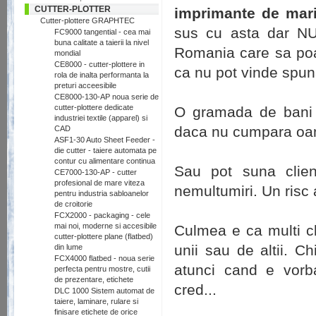
CUTTER-PLOTTER
imprimante de mari 
Cutter-plottere GRAPHTEC
sus cu asta dar 
FC9000 tangential - cea mai
buna calitate a taierii la nivel
Romania care sa poat
mondial
CE8000 - cutter-plottere in
ca nu pot vinde spun
rola de inalta performanta la
preturi acceesibile
CE8000-130-AP noua serie de
cutter-plottere dedicate
O gramada de bani b
industriei textile (apparel) si
daca nu cumpara oame
CAD
ASF1-30 Auto Sheet Feeder -
die cutter - taiere automata pe
contur cu alimentare continua
Sau pot suna clien
CE7000-130-AP - cutter
profesional de mare viteza
nemultumiri. Un risc
pentru industria sabloanelor
de croitorie
FCX2000 - packaging - cele
mai noi, moderne si accesibile
Culmea e ca multi cl
cutter-plottere plane (flatbed)
unii sau de altii. C
din lume
FCX4000 flatbed - noua serie
atunci cand e vorb
perfecta pentru mostre, cutii
de prezentare, etichete
cred...
DLC 1000 Sistem automat de
taiere, laminare, rulare si
finisare etichete de orice