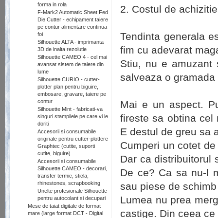
forma in rola
2. Costul de achizitie
F-Mark2 Automatic Sheet Fed
Die Cutter - echipament taiere
pe contur alimentare continua
Tendinta generala es
foi
Silhouette ALTA - imprimanta
fim cu adevarat magaz
3D de inalta rezolutie
Silhouette CAMEO 4 - cel mai
Stiu, nu e amuzant sa 
avansat sistem de taiere din
lume
salveaza o gramada d
Silhouette CURIO - cutter-
plotter plan pentru biguire,
embosare, gravare, taiere pe
contur
Mai e un aspect. Pu
Silhouette Mint - fabricati-va
fireste sa obtina ce
singuri stampilele pe care vi le
doriti
E destul de greu sa a
Accesorii si consumabile
originale pentru cutter-plottere
Cumperi un cotet de 1
Graphtec (cutite, suporti
cutite, biguire)
Dar ca distribuitorul
Accesorii si consumabile
Silhouette CAMEO - decorari,
De ce? Ca sa nu-l m
transfer termic, sticla,
rhinestones, scrapbooking
sau piese de schimb 
Unelte profesionale Silhouette
Lumea nu prea merge 
pentru autocolant si decupari
Mese de taiat digitale de format
castige. Din ceea ce 
mare (large format DCT - Digital