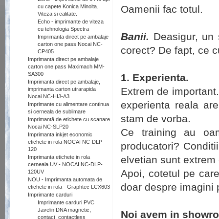
cu capete Konica Minolta.
Oamenii fac totul.
Viteza si calitate.
Echo - imprimante de viteza
cu tehnologia Spectra
Banii.
Deasigur, un s
Imprimanta direct pe ambalaje
carton one pass Nocai NC-
corect? De fapt, ce 
CP405
Imprimanta direct pe ambalaje
carton one pass Maximach MM-
SA300
1. Experienta.
Imprimanta direct pe ambalaje,
Extrem de important.
imprimanta carton utrarapida
Nocai NC-HIJ-A3
experienta reala a
Imprimante cu alimentare continua
si cerneala de sublimare
stam de vorba.
Imprimantă de etichete cu scanare
Nocai NC-SLP20
Ce training au oam
Imprimanta inkjet economic
etichete in rola NOCAI NC-DLP-
producatori? Conditi
120
Imprimanta etichete in rola
elvetian sunt extrem 
cerneala UV - NOCAI NC-DLP-
Apoi, cotetul pe ca
120UV
NOU - Imprimanta automata de
doar despre imagini 
etichete in rola - Graphtec LCX603
Imprimante carduri
Imprimante carduri PVC
Javelin DNA magnetic,
Noi avem in showroo
contact, contactless