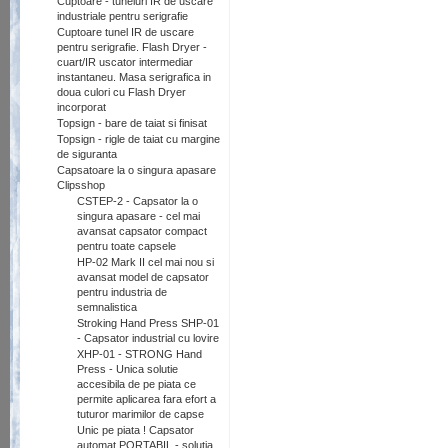
Cuptoare - tuneluri IR de uscare
industriale pentru serigrafie
Cuptoare tunel IR de uscare
pentru serigrafie. Flash Dryer -
cuart/IR uscator intermediar
instantaneu. Masa serigrafica in
doua culori cu Flash Dryer
incorporat
Topsign - bare de taiat si finisat
Topsign - rigle de taiat cu margine
de siguranta
Capsatoare la o singura apasare
Clipsshop
CSTEP-2 - Capsator la o
singura apasare - cel mai
avansat capsator compact
pentru toate capsele
HP-02 Mark II cel mai nou si
avansat model de capsator
pentru industria de
semnalistica
Stroking Hand Press SHP-01
- Capsator industrial cu lovire
XHP-01 - STRONG Hand
Press - Unica solutie
accesibila de pe piata ce
permite aplicarea fara efort a
tuturor marimilor de capse
Unic pe piata ! Capsator
automat PORTABIL - solutia