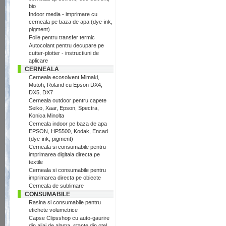
bio
Indoor media - imprimare cu
cerneala pe baza de apa (dye-ink,
pigment)
Folie pentru transfer termic
Autocolant pentru decupare pe
cutter-plotter - instructiuni de
aplicare
CERNEALA
Cerneala ecosolvent Mimaki,
Mutoh, Roland cu Epson DX4,
DX5, DX7
Cerneala outdoor pentru capete
Seiko, Xaar, Epson, Spectra,
Konica Minolta
Cerneala indoor pe baza de apa
EPSON, HP5500, Kodak, Encad
(dye-ink, pigment)
Cerneala si consumabile pentru
imprimarea digitala directa pe
textile
Cerneala si consumabile pentru
imprimarea directa pe obiecte
Cerneala de sublimare
CONSUMABILE
Rasina si consumabile pentru
etichete volumetrice
Capse Clipsshop cu auto-gaurire
din aliaj de alama, stante din otel