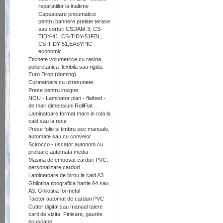
reparatiilor la inaltime
Capsatoare pneumatice
pentru bannere prelate terase
sau corturi CSDAM-3, CS-
TIDY-41, CS-TIDY-51FBL,
CS-TIDY-51,EASYPIC -
economic
Etichete volumetrice cu rasina
poliuretanica flexibila sau rigida
Euro Drop (doming)
Curatatoare cu ultrasunete
Prese pentru insigne
NOU - Laminator plan - flatbed -
de mari dimensiuni RollFlat
Laminatoare format mare in rola la
cald sau la rece
Prese folio si timbru sec manuale,
automate sau cu conveior
Scirocco - uscator autonom cu
preluare automata media
Masina de embosat carduri PVC,
personalizare carduri
Laminatoare de birou la cald A3
Ghilotina tipografica hartie A4 sau
A3. Ghilotina foi metal
Taietor automat de carduri PVC
Cutter digital sau manual taiere
carti de vizita. Finisare, gaurire
ecusoane.