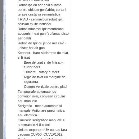
Maximach MM-X16R
Robot lipit cu aer cald si lama
pentru obiecte gonflabile, corturi,
terase cristal si semnalistica
TRIAD - cel mai bun robot lipit
poliplan multifunctional
Robot industrial lipit membrane
acoperis, heat gun (suflanta, pistol
aer cald)
Roboti de lipit cu jet de aer cald -
Leister hot air gun
Keencut - bare si sisteme de taiat
si finisat
Bare de taiat si de finisat -
cutter bars
Trimere - rotary cutters
Rigle de taiat cu margine de
siguranta
Cuttere verticale pentru placi
Tampografe automate, cu
conveior liniar, conveior circular
sau manuale
Serigrafie - mese automate si
manuale. Actionare pneumatica
sau electrica.
Carusele serigrafice manuale si
automate in 4-8 culori
Unitate expunere UV cu sau fara
vacuum CUV56, CUVEP1012