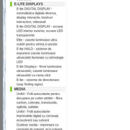
E-LITE DISPLAYS
E-lite DIGITAL DISPLAY -
semnalistica digitala diversa,
display interactiv, kioskuri
interactive, videowall
E-lite DIGITAL DISPLAY - ecrane
LED interior exterior, ecrane LED
transparente
Elite - casete luminoase ultra
subtiri pentru vitrina si perete
E-lite HALO - sisteme de
expunere casete luminoase
ultrasubtiri iluminate cu tehnologie
LED
E-lite Displays - firme luminoase
ultrasubtiri, casete luminoase
ultrasubtiri cu rama click
E-lite - sisteme de directionare
(way finding signs)
MEDIA
Unifol - Folii autocolante pentru
decupare pe cutter-plotter - fibra
carbon, colorate, translucide,
oglinda, sablate
Unifol - Folii autocolante
imprimabile digital cu cerneala
ecosolvent sau solvent
Outdoor media - imprimare cu
cerneala tip solvent, eco-solvent,