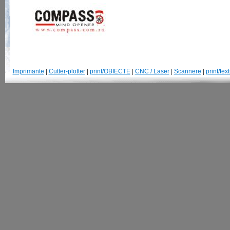
Imprimante
|
Cutter-plotter
|
print/OBIECTE
|
CNC / Laser
|
Scannere
|
print/text
© 2007-2013 GraphtecRomania.ro | Str. Parangului, 