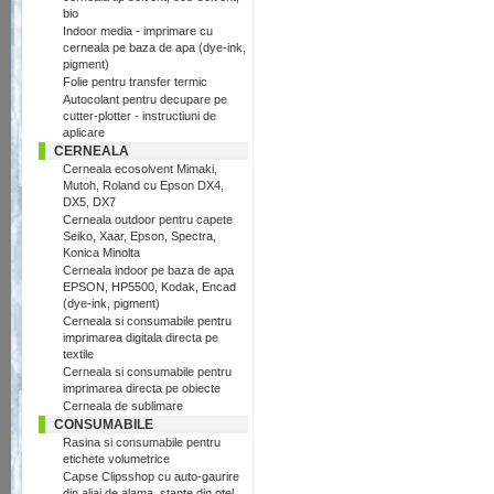
bio
Indoor media - imprimare cu
cerneala pe baza de apa (dye-ink,
pigment)
Folie pentru transfer termic
Autocolant pentru decupare pe
cutter-plotter - instructiuni de
aplicare
CERNEALA
Cerneala ecosolvent Mimaki,
Mutoh, Roland cu Epson DX4,
DX5, DX7
Cerneala outdoor pentru capete
Seiko, Xaar, Epson, Spectra,
Konica Minolta
Cerneala indoor pe baza de apa
EPSON, HP5500, Kodak, Encad
(dye-ink, pigment)
Cerneala si consumabile pentru
imprimarea digitala directa pe
textile
Cerneala si consumabile pentru
imprimarea directa pe obiecte
Cerneala de sublimare
CONSUMABILE
Rasina si consumabile pentru
etichete volumetrice
Capse Clipsshop cu auto-gaurire
din aliaj de alama, stante din otel