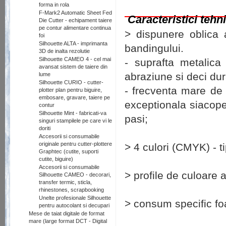
forma in rola
F-Mark2 Automatic Sheet Fed
Caracteristici tehn
Die Cutter - echipament taiere
pe contur alimentare continua
> dispunere oblica 
foi
Silhouette ALTA - imprimanta
bandingului.
3D de inalta rezolutie
Silhouette CAMEO 4 - cel mai
- suprafta metalica
avansat sistem de taiere din
abraziune si deci dur
lume
Silhouette CURIO - cutter-
- frecventa mare de 
plotter plan pentru biguire,
embosare, gravare, taiere pe
exceptionala siacope
contur
Silhouette Mint - fabricati-va
pasi;
singuri stampilele pe care vi le
doriti
Accesorii si consumabile
originale pentru cutter-plottere
> 4 culori (CMYK) - 
Graphtec (cutite, suporti
cutite, biguire)
Accesorii si consumabile
> profile de culoare a
Silhouette CAMEO - decorari,
transfer termic, sticla,
rhinestones, scrapbooking
Unelte profesionale Silhouette
> consum specific foa
pentru autocolant si decupari
Mese de taiat digitale de format
mare (large format DCT - Digital