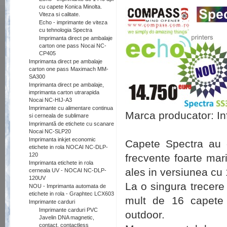
cu capete Konica Minolta.
Viteza si calitate.
Echo - imprimante de viteza
cu tehnologia Spectra
Imprimanta direct pe ambalaje
carton one pass Nocai NC-
CP405
Imprimanta direct pe ambalaje
carton one pass Maximach MM-
SA300
Imprimanta direct pe ambalaje,
imprimanta carton utrarapida
Nocai NC-HIJ-A3
Imprimante cu alimentare continua
Marca producator: Inf
si cerneala de sublimare
Imprimantă de etichete cu scanare
Nocai NC-SLP20
Imprimanta inkjet economic
Capete Spectra au o
etichete in rola NOCAI NC-DLP-
120
frecvente foarte mar
Imprimanta etichete in rola
ales in versiunea cu
cerneala UV - NOCAI NC-DLP-
120UV
La o singura trecere
NOU - Imprimanta automata de
etichete in rola - Graphtec LCX603
mult de 16 capete 
Imprimante carduri
Imprimante carduri PVC
outdoor.
Javelin DNA magnetic,
contact, contactless