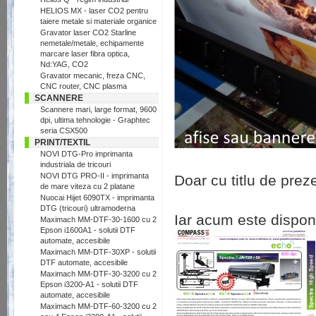
HELIOS MX - laser CO2 pentru
taiere metale si materiale organice
Gravator laser CO2 Starline
nemetale/metale, echipamente
marcare laser fibra optica,
Nd:YAG, CO2
Gravator mecanic, freza CNC,
CNC router, CNC plasma
SCANNERE
Scannere mari, large format, 9600
dpi, ultima tehnologie - Graphtec
seria CSX500
PRINT/TEXTIL
NOVI DTG-Pro imprimanta
industriala de tricouri
NOVI DTG PRO-II - imprimanta
Doar cu titlu de prez
de mare viteza cu 2 platane
Nuocai Hijet 6090TX - imprimanta
DTG (tricouri) ultramoderna
Iar acum este dispon
Maximach MM-DTF-30-1600 cu 2
Epson i1600A1 - solutii DTF
automate, accesibile
Maximach MM-DTF-30XP - solutii
DTF automate, accesibile
Maximach MM-DTF-30-3200 cu 2
Epson i3200-A1 - solutii DTF
automate, accesibile
Maximach MM-DTF-60-3200 cu 2