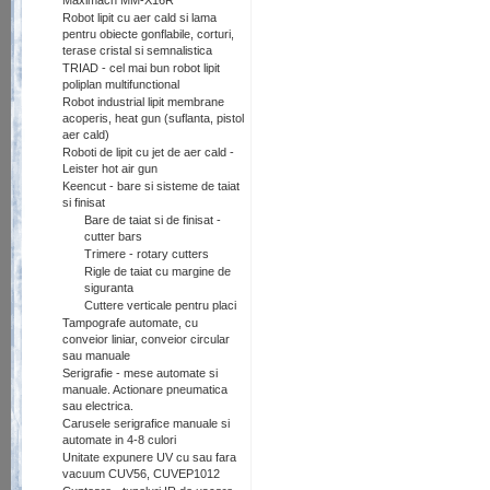
Maximach MM-X16R
Robot lipit cu aer cald si lama
pentru obiecte gonflabile, corturi,
terase cristal si semnalistica
TRIAD - cel mai bun robot lipit
poliplan multifunctional
Robot industrial lipit membrane
acoperis, heat gun (suflanta, pistol
aer cald)
Roboti de lipit cu jet de aer cald -
Leister hot air gun
Keencut - bare si sisteme de taiat
si finisat
Bare de taiat si de finisat -
cutter bars
Trimere - rotary cutters
Rigle de taiat cu margine de
siguranta
Cuttere verticale pentru placi
Tampografe automate, cu
conveior liniar, conveior circular
sau manuale
Serigrafie - mese automate si
manuale. Actionare pneumatica
sau electrica.
Carusele serigrafice manuale si
automate in 4-8 culori
Unitate expunere UV cu sau fara
vacuum CUV56, CUVEP1012