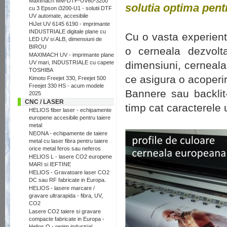
Maximach MM-DTF-UV60-3200
solutia optima pent
cu 3 Epson i3200-U1 - solutii DTF
UV automate, accesibile
HiJet UV 6145 6190 - imprimante
INDUSTRIALE digitale plane cu
Cu o vasta experient
LED UV si ALB, dimensiuni de
BIROU
o cerneala dezvolt
MAXIMACH UV - imprimante plane
UV mari, INDUSTRIALE cu capete
dimensiuni, cerneala
TOSHIBA
ce asigura o acoperir
Kimoto Freejet 330, Freejet 500
Freejet 330 HS - acum modele
Bannere sau backlit-
2025
CNC / LASER
timp cat caracterele
HELIOS fiber laser - echipamente
europene accesibile pentru taiere
metal
NEONA - echipamente de taiere
metal cu laser fibra pentru taiere
orice metal feros sau neferos
HELIOS L - lasere CO2 europene
MARI si IEFTINE
HELIOS - Gravatoare laser CO2
DC sau RF fabricate in Europa.
HELIOS - lasere marcare /
gravare ultrarapida - fibra, UV,
CO2
Lasere CO2 taiere si gravare
compacte fabricate in Europa -
Helios Q - regim industrial