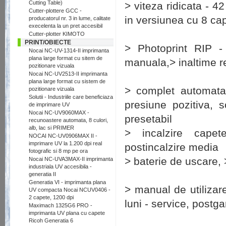
Cutting Table)
> viteza ridicata - 4
Cutter-plottere GCC -
in versiunea cu 8 ca
producatorul nr. 3 in lume, calitate
execelenta la un pret accesibil
Cutter-plotter KIMOTO
PRINT/OBIECTE
> Photoprint RIP - 
Nocai NC-UV-1314-II imprimanta
plana large format cu sitem de
manuala,> inaltime r
pozitionare vizuala
Nocai NC-UV2513-II imprimanta
plana large format cu sistem de
> complet automata 
pozitionare vizuala
Solutii - Industriile care beneficiaza
presiune pozitiva, s
de imprimare UV
Nocai NC-UV9060MAX -
presetabil
recunoastere automata, 8 culori,
alb, lac si PRIMER
> incalzire capet
NOCAI NC-UV0906MAX II -
imprimare UV la 1.200 dpi real
postincalzire media
fotografic si 8 mp pe ora
> baterie de uscare, 
Nocai NC-UVA3MAX-II imprimanta
industriala UV accesibila -
generatia II
Generatia VI - imprimanta plana
> manual de utilizar
UV compacta Nocai NCUV0406 -
2 capete, 1200 dpi
luni - service, postga
Maximach 1325G6 PRO -
imprimanta UV plana cu capete
Ricoh Generatia 6