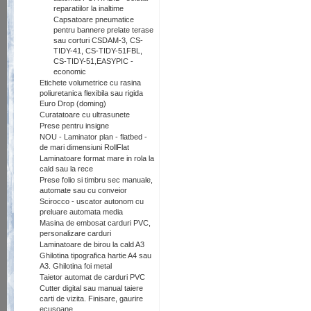
reparatiilor la inaltime
Capsatoare pneumatice
pentru bannere prelate terase
sau corturi CSDAM-3, CS-
TIDY-41, CS-TIDY-51FBL,
CS-TIDY-51,EASYPIC -
economic
Etichete volumetrice cu rasina
poliuretanica flexibila sau rigida
Euro Drop (doming)
Curatatoare cu ultrasunete
Prese pentru insigne
NOU - Laminator plan - flatbed -
de mari dimensiuni RollFlat
Laminatoare format mare in rola la
cald sau la rece
Prese folio si timbru sec manuale,
automate sau cu conveior
Scirocco - uscator autonom cu
preluare automata media
Masina de embosat carduri PVC,
personalizare carduri
Laminatoare de birou la cald A3
Ghilotina tipografica hartie A4 sau
A3. Ghilotina foi metal
Taietor automat de carduri PVC
Cutter digital sau manual taiere
carti de vizita. Finisare, gaurire
ecusoane.