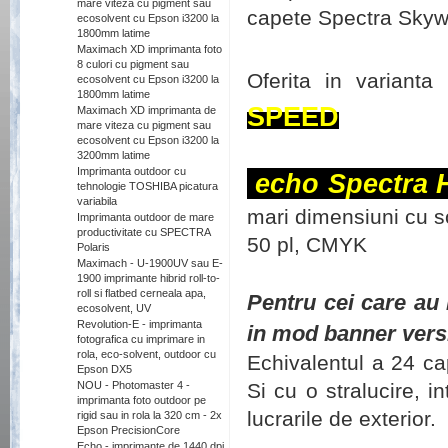
mare viteza cu pigment sau
capete Spectra Skyw
ecosolvent cu Epson i3200 la
1800mm latime
Maximach XD imprimanta foto
8 culori cu pigment sau
Oferita in variant
ecosolvent cu Epson i3200 la
1800mm latime
SPEED
Maximach XD imprimanta de
mare viteza cu pigment sau
ecosolvent cu Epson i3200 la
3200mm latime
Imprimanta outdoor cu
e
c
ho Spectra H
tehnologie TOSHIBA picatura
variabila
mari dimensiuni cu s
Imprimanta outdoor de mare
productivitate cu SPECTRA
50 pl, CMYK
Polaris
Maximach - U-1900UV sau E-
1900 imprimante hibrid roll-to-
roll si flatbed cerneala apa,
Pentru cei care au 
ecosolvent, UV
Revolution-E - imprimanta
in mod banner versi
fotografica cu imprimare in
rola, eco-solvent, outdoor cu
Echivalentul a 24 ca
Epson DX5
NOU - Photomaster 4 -
Si cu o stralucire, i
imprimanta foto outdoor pe
lucrarile de exterior.
rigid sau in rola la 320 cm - 2x
Epson PrecisionCore
Echo - imprimante de 1440 dpi