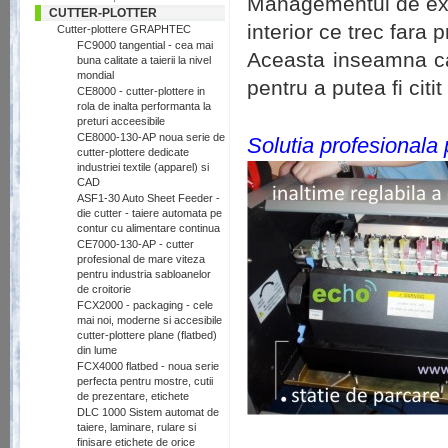
Managementul de exce
CUTTER-PLOTTER
interior ce trec fara
Cutter-plottere GRAPHTEC
FC9000 tangential - cea mai
Aceasta inseamna ca
buna calitate a taierii la nivel
mondial
pentru a putea fi citit
CE8000 - cutter-plottere in
rola de inalta performanta la
preturi acceesibile
CE8000-130-AP noua serie de
Solutia profesionala p
cutter-plottere dedicate
industriei textile (apparel) si
CAD
ASF1-30 Auto Sheet Feeder -
die cutter - taiere automata pe
contur cu alimentare continua
CE7000-130-AP - cutter
profesional de mare viteza
pentru industria sabloanelor
de croitorie
FCX2000 - packaging - cele
mai noi, moderne si accesibile
cutter-plottere plane (flatbed)
din lume
FCX4000 flatbed - noua serie
perfecta pentru mostre, cutii
de prezentare, etichete
DLC 1000 Sistem automat de
taiere, laminare, rulare si
finisare etichete de orice