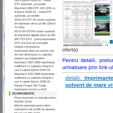
sau 4 Epson i3200-A1 - solutii
DTF automate, accesibile
Maximach MM-DTF-120-3200 cu
8 Epson i3200-A1 - solutii DTF
automate, accesibile
NOVI NV-DTF-30 sistem automat
de imprimare direct pe film (Direct-
To-Film)
NOVI-NV-DTF60 sistem automat
de imprimare digitala direct pe film
ARTTEX DTG - prima imprimanta
DTG (tricouri) de conceptie
integral romaneasca
oferta)
Imprimante direct pe textil in rola
de mari dimensiuni cu calandru
integrat sau independent
Pentru detalii, pret
Maximach XKD-1880 imprimanta
urmatoare prin link-u
sublimare cu calandru integrat 2
sau 4 capete Epson i3200-A1
Maximach XKD-2880 imprimanta
detalii:
Imprimant
sublimare cu calandru integrat 2
sau 4 capete Epson i3200-A1
solvent de mare v
Kimoto Freejet 330 Textile -
imprimanta tricouri cu ALB
ECHIPAMENTE
Prese automate si manuale pentru
transfer termic
Masina automata pentru litere
volumetrice din profile de aluminiu