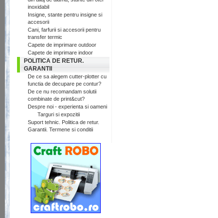
inoxidabil
Insigne, stante pentru insigne si
accesorii
Cani, farfurii si accesorii pentru
transfer termic
Capete de imprimare outdoor
Capete de imprimare indoor
POLITICA DE RETUR.
GARANTII
De ce sa alegem cutter-plotter cu
functia de decupare pe contur?
De ce nu recomandam solutii
combinate de print&cut?
Despre noi - experienta si oameni
Targuri si expozitii
Suport tehnic. Politica de retur.
Garantii. Termene si conditii