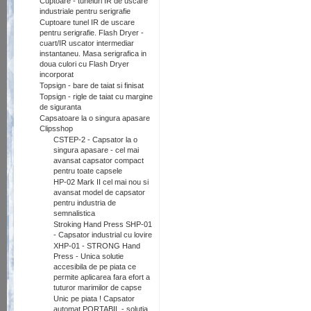
Cuptoare - tuneluri IR de uscare
industriale pentru serigrafie
Cuptoare tunel IR de uscare
pentru serigrafie. Flash Dryer -
cuart/IR uscator intermediar
instantaneu. Masa serigrafica in
doua culori cu Flash Dryer
incorporat
Topsign - bare de taiat si finisat
Topsign - rigle de taiat cu margine
de siguranta
Capsatoare la o singura apasare
Clipsshop
CSTEP-2 - Capsator la o
singura apasare - cel mai
avansat capsator compact
pentru toate capsele
HP-02 Mark II cel mai nou si
avansat model de capsator
pentru industria de
semnalistica
Stroking Hand Press SHP-01
- Capsator industrial cu lovire
XHP-01 - STRONG Hand
Press - Unica solutie
accesibila de pe piata ce
permite aplicarea fara efort a
tuturor marimilor de capse
Unic pe piata ! Capsator
automat PORTABIL - solutia