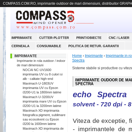
COMPASS.COM.RO, imprimante outdoor de mari dimensiuni, distribuitor GRAP
IMPRIMANTE
CUTTER-PLOTTER
PRINT/OBIECTE
CNC / LASER
CERNEALA
CONSUMABILE
POLITICA DE RETUR. GARANTII
Home
›
Imprimante
›
Imprimante in ro
IMPRIMANTE
Spectra
Imprimante in rola outdoor / indoor
de mari dimensiuni
Sisteme stabile si productive cu vite
NOCAI NC-UV1600
imprimanta UV cu 8 culori si
alb - calitate high-end
IMPRIMANTE OUDOOR DE MAR
Maximach U-1803UV
SPECTRA
imprimanta UV cu Epson
echo Spectra 
i3200-U1 la 1800mm latime
Maximach U-3200UV
imprimanta mare UV cu Epson
solvent - 720 dpi -
i3200-U1 la 3200mm latime
Maximach XD imprimanta
fotografica pigment, sublimare
Viteza de exceptie, f
sau ecosolvent cu Epson
i3200 la 1600mm latime
- imprimantele de m
Maximach XD imprimanta de