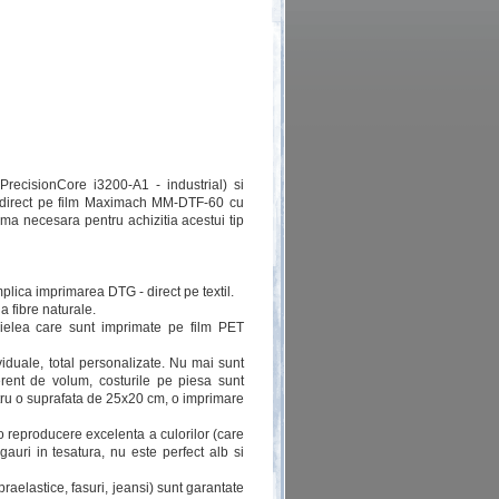
PrecisionCore i3200-A1 - industrial) si
a direct pe film Maximach MM-DTF-60 cu
a necesara pentru achizitia acestui tip
mplica imprimarea DTG - direct pe textil.
a fibre naturale.
pielea care sunt imprimate pe film PET
iduale, total personalizate. Nu mai sunt
erent de volum, costurile pe piesa sunt
tru o suprafata de 25x20 cm, o imprimare
o reproducere excelenta a culorilor (care
auri in tesatura, nu este perfect alb si
raelastice, fasuri, jeansi) sunt garantate