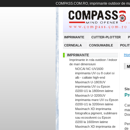
COMPASS.COM.RO, imprimante outdoor de mari
IMPRIMANTE
CUTTER-PLOTTER
P
CERNEALA
CONSUMABILE
POLIT
Ho
IMPRIMANTE
Imprimante in rola outdoor / indoor
de mari dimensiuni
M
NOCAI NC-UV1600
imprimanta UV cu 8 culori si
alb - calitate high-end
Maximach U-1803UV
imprimanta UV cu Epson
Sis
i3200-U1 la 1800mm latime
Pr
Maximach U-3200UV
imprimanta mare UV cu Epson
i3200-U1 la 3200mm latime
Can
Maximach XD imprimanta
mar
fotografica pigment, sublimare
Dou
sau ecosolvent cu Epson
i3200 la 1600mm latime
Pen
Maximach XD imprimanta de
de 