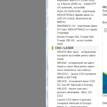
Maximach MM-DTF-UV60-3200
cu 3 Epson i3200-U1 - solutii DTF
DEZ
UV automate, accesibile
Put
HiJet UV 6145 6190 - imprimante
Oda
INDUSTRIALE digitale plane cu
LED UV si ALB, dimensiuni de
BIROU
Bro
MAXIMACH UV - imprimante plane
UV mari, INDUSTRIALE cu capete
TOSHIBA
Kimoto Freejet 330, Freejet 500
Freejet 330 HS - acum modele
2025
CNC / LASER
HELIOS fiber laser - echipamente
europene accesibile pentru taiere
metal
NEONA - echipamente de taiere
metal cu laser fibra pentru taiere
orice metal feros sau neferos
HELIOS L - lasere CO2 europene
MARI si IEFTINE
HELIOS - Gravatoare laser CO2
DC sau RF fabricate in Europa.
HELIOS - lasere marcare /
gravare ultrarapida - fibra, UV,
Cli
CO2
Lasere CO2 taiere si gravare
Det
compacte fabricate in Europa -
Helios Q - regim industrial