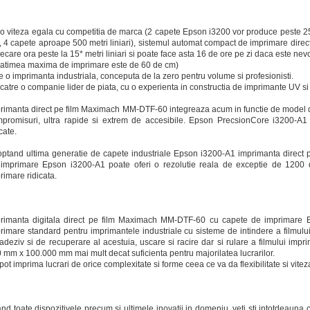
o viteza egala cu competitia de marca (2 capete Epson i3200 vor produce peste 250 me
 4 capete aproape 500 metri liniari), sistemul automat compact de imprimare di
fiecare ora peste la 15* metri liniari si poate face asta 16 de ore pe zi daca este nevoi
Latimea maxima de imprimare este de 60 de cm)
e o imprimanta industriala, conceputa de la zero pentru volume si profesionisti.
catre o companie lider de piata, cu o experienta in constructia de imprimante UV s
rimanta direct pe film Maximach MM-DTF-60 integreaza acum in functie de model 
promisuri, ultra rapide si extrem de accesibile. Epson PrecsionCore i3200-A1
icate.
ptand ultima generatie de capete industriale Epson i3200-A1 imprimanta direc
imprimare Epson i3200-A1 poate oferi o rezolutie reala de exceptie de 1200 dp
rimare ridicata.
rimanta digitala direct pe film Maximach MM-DTF-60 cu capete de imprimare 
rimare standard pentru imprimantele industriale cu sisteme de intindere a filmulu
adeziv si de recuperare al acestuia, uscare si racire dar si rulare a filmului im
 mm x 100.000 mm mai mult decat suficienta pentru majorilatea lucrarilor.
pot imprima lucrari de orice complexitate si forme ceea ce va da flexibilitate si vite
nd toate dispozitivele precum si ultimele inovatii in domeniu, veti sti intotdeauna