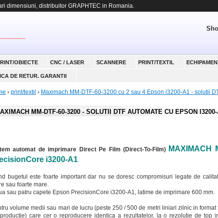
 dimensiuni, distribuitor GRAPHTEC in Romania.
Sho
RINT/OBIECTE
CNC / LASER
SCANNERE
PRINT/TEXTIL
ECHIPAMEN
ICA DE RETUR. GARANTII
me
›
print/textil
›
Maximach MM-DTF-60-3200 cu 2 sau 4 Epson i3200-A1 - solutii DT
AXIMACH MM-DTF-60-3200 - SOLUTII DTF AUTOMATE CU EPSON I3200-
MAXIMACH M
tem automat de imprimare Direct Pe Film (Direct-To-Film)
ecisionCore i3200-A1
d bugetul este foarte important dar nu se doresc compromisuri legate de calitate
e sau foarte mare.
a sau patru capete Epson PrecisionCore i3200-A1, latime de imprimare 600 mm.
tru volume medii sau mari de lucru (peste 250 / 500 de metri liniari zilnic in forma
productie) care cer o reproducere identica a rezultatelor, la o rezolutie de top i