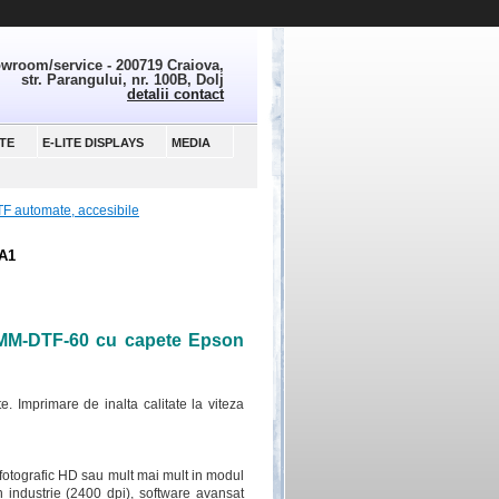
wroom/service - 200719 Craiova,
str. Parangului, nr. 100B, Dolj
detalii contact
TE
E-LITE DISPLAYS
MEDIA
F automate, accesibile
A1
M-DTF-60 cu capete Epson
. Imprimare de inalta calitate la viteza
t fotografic HD sau mult mai mult in modul
n industrie (2400 dpi), software avansat