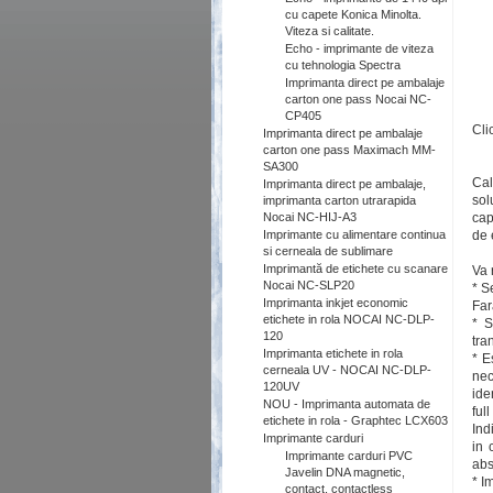
cu capete Konica Minolta.
Viteza si calitate.
Echo - imprimante de viteza
cu tehnologia Spectra
Imprimanta direct pe ambalaje
carton one pass Nocai NC-
CP405
Cli
Imprimanta direct pe ambalaje
carton one pass Maximach MM-
SA300
Cal
Imprimanta direct pe ambalaje,
sol
imprimanta carton utrarapida
Nocai NC-HIJ-A3
cap
Imprimante cu alimentare continua
de 
si cerneala de sublimare
Imprimantă de etichete cu scanare
Va 
Nocai NC-SLP20
* S
Imprimanta inkjet economic
Far
etichete in rola NOCAI NC-DLP-
* S
120
tra
Imprimanta etichete in rola
* E
cerneala UV - NOCAI NC-DLP-
nec
120UV
ide
NOU - Imprimanta automata de
ful
etichete in rola - Graphtec LCX603
Ind
Imprimante carduri
in 
Imprimante carduri PVC
abs
Javelin DNA magnetic,
* I
contact, contactless