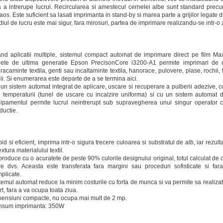
a a intrerupe lucrul. Recircularea si amestecul cernelei albe sunt standard precu
aos. Este suficient sa lasati imprimanta in stand-by si marea parte a grijilor legate 
iul de lucru este mai sigur, fara mirosuri, partea de imprimare realizandu-se intr-o
nd aplicatii multiple, sistemul compact automat de imprimare direct pe film
ete de ultima generatie Epson PrecisonCore i3200-A1 permite imprimari de c
racaminte textila, genti sau incaltaminte textila, hanorace, pulovere, plase, rochii,
ii. Si enumerarea este departe de a se termina aici.
un sistem automat integrat de aplicare, uscare si recuperare a pulberii adezive, co
 temperaturii (tunel de uscare cu incalzire uniforma) si cu un sistem automat de r
ipamentul permite lucrul neintrerupt sub supravegherea unui singur operator c
ductie.
id si eficient, imprima intr-o sigura trecere culoarea si substratul de alb, iar rezul
extura materialului textil.
roduce cu o acuratete de peste 90% culorile designului original, totul calculat de c
re dvs. Aceasta este transferata fara margini sau proceduri sofisticate si far
plicate.
temul automat reduce la minim costurile cu forta de munca si va permite sa realizati
rt, fara a va ocupa toata ziua.
ensiuni compacte, nu ocupa mai mult de 2 mp.
nsum imprimanta: 350W