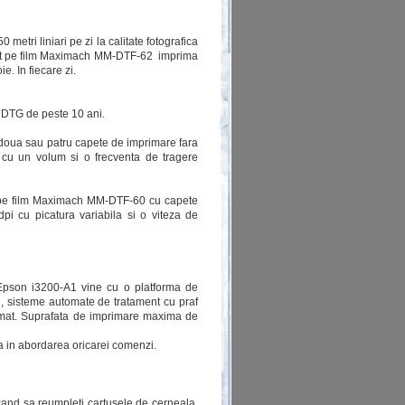
tri liniari pe zi la calitate fotografica
rect pe film Maximach MM-DTF-62 imprima
e. In fiecare zi.
i DTG de peste 10 ani.
doua sau patru capete de imprimare fara
 cu un volum si o frecventa de tragere
t pe film Maximach MM-DTF-60 cu capete
i cu picatura variabila si o viteza de
Epson i3200-A1 vine cu o platforma de
i, sisteme automate de tratament cu praf
primat. Suprafata de imprimare maxima de
za in abordarea oricarei comenzi.
 cand sa reumpleti cartusele de cerneala,