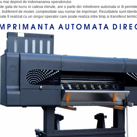
nu mai depind de indemanarea operatorului.
ste gata de lucru in cateva minute, are o parte din intretinere automata si iti permit
. Indiferent de model, complexitate sau numar de imprimari. Rezultatele sunt identi
oate fi realizat cu un singur operator care poate realiza intre timp si transferul termic