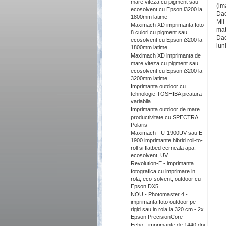
mare viteza cu pigment sau
(im
ecosolvent cu Epson i3200 la
Dac
1800mm latime
Mii
Maximach XD imprimanta foto
mat
8 culori cu pigment sau
Dac
ecosolvent cu Epson i3200 la
luni
1800mm latime
Maximach XD imprimanta de
mare viteza cu pigment sau
ecosolvent cu Epson i3200 la
3200mm latime
Imprimanta outdoor cu
tehnologie TOSHIBA picatura
variabila
Imprimanta outdoor de mare
productivitate cu SPECTRA
Polaris
Maximach - U-1900UV sau E-
1900 imprimante hibrid roll-to-
roll si flatbed cerneala apa,
ecosolvent, UV
Revolution-E - imprimanta
fotografica cu imprimare in
rola, eco-solvent, outdoor cu
Epson DX5
NOU - Photomaster 4 -
imprimanta foto outdoor pe
rigid sau in rola la 320 cm - 2x
Epson PrecisionCore
Echo - imprimante de 1440 dpi