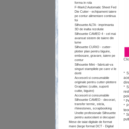
forma in rola
F-Mark2 Automatic Sheet Fed
Die Cutter - echipament taiere
pe contur alimentare continua
foi
Silhouette ALTA - imprimanta
3D de inalta rezolutie
Silhouette CAMEO 4 - cel mai
avansat sistem de taiere din
lume
Silhouette CURIO - cutter-
plotter plan pentru biguire,
embosare, gravare, taiere pe
Cli
contur
Silhouette Mint - fabricati-va
singuri stampilele pe care vi le
* S
doriti
ace
Accesorii si consumabile
originale pentru cutter-plottere
dir
Graphtec (cutite, suporti
* S
cutite, biguire)
res
Accesorii si consumabile
pol
Silhouette CAMEO - decorari,
* P
transfer termic, sticla,
* P
rhinestones, scrapbooking
teo
Unelte profesionale Silhouette
* S
pentru autocolant si decupari
put
Mese de taiat digitale de format
mare (large format DCT - Digital