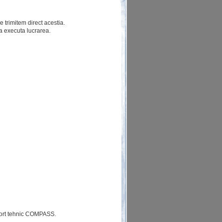
e trimitem direct acestia.
a executa lucrarea.
uport tehnic COMPASS.