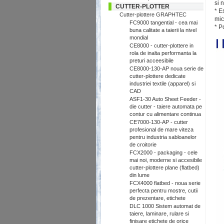
si 
CUTTER-PLOTTER
* E
Cutter-plottere GRAPHTEC
mic
FC9000 tangential - cea mai
* P
buna calitate a taierii la nivel
mondial
CE8000 - cutter-plottere in
rola de inalta performanta la
preturi acceesibile
CE8000-130-AP noua serie de
cutter-plottere dedicate
industriei textile (apparel) si
CAD
ASF1-30 Auto Sheet Feeder -
die cutter - taiere automata pe
contur cu alimentare continua
CE7000-130-AP - cutter
profesional de mare viteza
pentru industria sabloanelor
de croitorie
FCX2000 - packaging - cele
mai noi, moderne si accesibile
cutter-plottere plane (flatbed)
din lume
FCX4000 flatbed - noua serie
perfecta pentru mostre, cutii
de prezentare, etichete
DLC 1000 Sistem automat de
taiere, laminare, rulare si
finisare etichete de orice