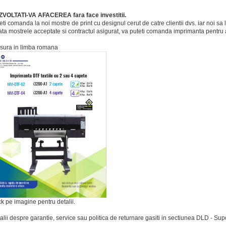
VOLTATI-VA AFACEREA fara face investitii.
eti comanda la noi mostre de print cu designul cerut de catre clientii dvs. iar noi sa l
ta mostrele acceptate si contractul asigurat, va puteti comanda imprimanta pentru 
sura in limba romana
ck pe imagine pentru detalii.
alii despre garantie, service sau politica de returnare gasiti in sectiunea DLD - S