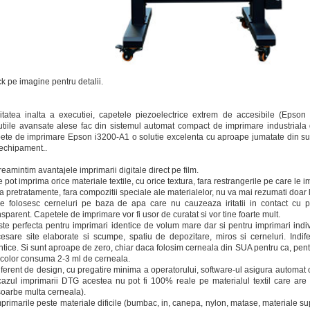
ck pe imagine pentru detalii.
itatea inalta a executiei, capetele piezoelectrice extrem de accesibile (Epson 
utiile avansate alese fac din sistemul automat compact de imprimare industrial
ete de imprimare Epson i3200-A1 o solutie excelenta cu aproape jumatate din sum
echipament..
reamintim avantajele imprimarii digitale direct pe film.
e pot imprima orice materiale textile, cu orice textura, fara restrangerile pe care le i
a pretratamente, fara compozitii speciale ale materialelor, nu va mai rezumati doar l
e folosesc cerneluri pe baza de apa care nu cauzeaza iritatii in contact cu 
nsparent. Capetele de imprimare vor fi usor de curatat si vor tine foarte mult.
ste perfecta pentru imprimari identice de volum mare dar si pentru imprimari indiv
esare site elaborate si scumpe, spatiu de depozitare, miros si cerneluri. Indif
ntice. Si sunt aproape de zero, chiar daca folosim cerneala din SUA pentru ca, pen
l color consuma 2-3 ml de cerneala.
iferent de design, cu pregatire minima a operatorului, software-ul asigura automat 
cazul imprimarii DTG acestea nu pot fi 100% reale pe materialul textil care are g
oarbe multa cerneala).
mprimarile peste materiale dificile (bumbac, in, canepa, nylon, matase, materiale sup