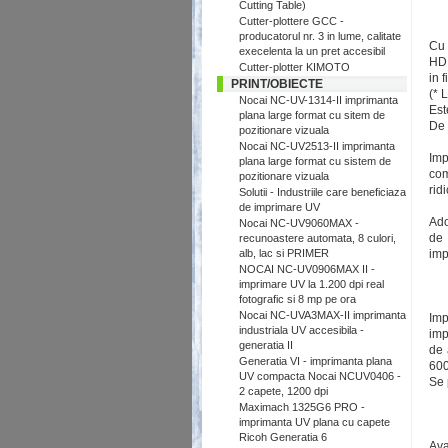
Cutting Table)
Cutter-plottere GCC -
producatorul nr. 3 in lume, calitate
Cu 
execelenta la un pret accesibil
HD,
Cutter-plotter KIMOTO
in 
PRINT/OBIECTE
(* 
Nocai NC-UV-1314-II imprimanta
Est
plana large format cu sitem de
De 
pozitionare vizuala
Nocai NC-UV2513-II imprimanta
Imp
plana large format cu sistem de
com
pozitionare vizuala
rid
Solutii - Industriile care beneficiaza
de imprimare UV
Ado
Nocai NC-UV9060MAX -
de 
recunoastere automata, 8 culori,
alb, lac si PRIMER
imp
NOCAI NC-UV0906MAX II -
imprimare UV la 1.200 dpi real
fotografic si 8 mp pe ora
Nocai NC-UVA3MAX-II imprimanta
Imp
industriala UV accesibila -
imp
generatia II
de 
Generatia VI - imprimanta plana
600
UV compacta Nocai NCUV0406 -
Se 
2 capete, 1200 dpi
Maximach 1325G6 PRO -
imprimanta UV plana cu capete
Ricoh Generatia 6
Ava