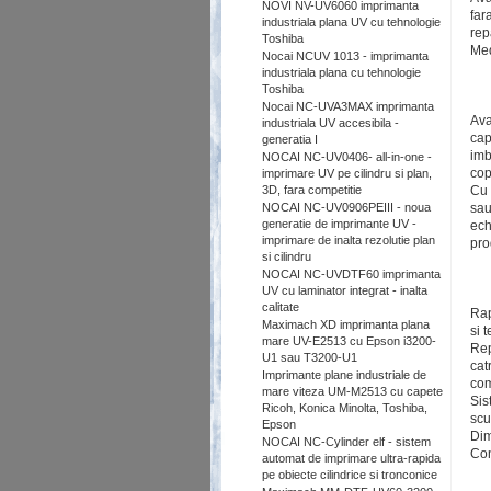
NOVI NV-UV6060 imprimanta
far
industriala plana UV cu tehnologie
rep
Toshiba
Med
Nocai NCUV 1013 - imprimanta
industriala plana cu tehnologie
Toshiba
Nocai NC-UVA3MAX imprimanta
Ava
industriala UV accesibila -
cap
generatia I
imb
NOCAI NC-UV0406- all-in-one -
cop
imprimare UV pe cilindru si plan,
3D, fara competitie
Cu 
NOCAI NC-UV0906PEIII - noua
sau
generatie de imprimante UV -
ech
imprimare de inalta rezolutie plan
pro
si cilindru
NOCAI NC-UVDTF60 imprimanta
UV cu laminator integrat - inalta
calitate
Rap
Maximach XD imprimanta plana
si t
mare UV-E2513 cu Epson i3200-
Rep
U1 sau T3200-U1
cat
Imprimante plane industriale de
com
mare viteza UM-M2513 cu capete
Sis
Ricoh, Konica Minolta, Toshiba,
scu
Epson
Dim
NOCAI NC-Cylinder elf - sistem
Co
automat de imprimare ultra-rapida
pe obiecte cilindrice si tronconice