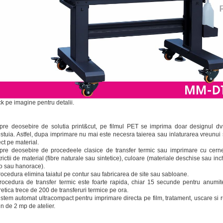
ck pe imagine pentru detalii.
pre deosebire de solutia print&cut, pe filmul PET se imprima doar designul dvs
stuia. Astfel, dupa imprimare nu mai este necesra taierea sau inlaturarea vreunui 
ect pe material.
pre deosebire de procedeele clasice de transfer termic sau imprimare cu cer
trictii de material (fibre naturale sau sintetice), culoare (materiale deschise sau inch
o sau hanorace).
rocedura elimina taiatul pe contur sau fabricarea de site sau sabloane.
rocedura de transfer termic este foarte rapida, chiar 15 secunde pentru anumite 
retica trece de 200 de transferuri termice pe ora.
istem automat ultracompact pentru imprimare directa pe film, tratament, uscare si ru
in de 2 mp de atelier.