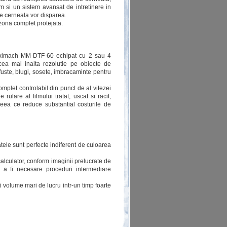
m si un sistem avansat de intretinere in
de cerneala vor disparea.
 zona complet protejata.
 Maximach MM-DTF-60 echipat cu 2 sau 4
ea mai inalta rezolutie pe obiecte de
 fuste, blugi, sosete, imbracaminte pentru
mplet controlabil din punct de al vitezei
ulare al filmului tratat, uscat si racit,
eea ce reduce substantial costurile de
tatele sunt perfecte indiferent de culoarea
alculator, conform imaginii prelucrate de
a a fi necesare proceduri intermediare
 volume mari de lucru intr-un timp foarte