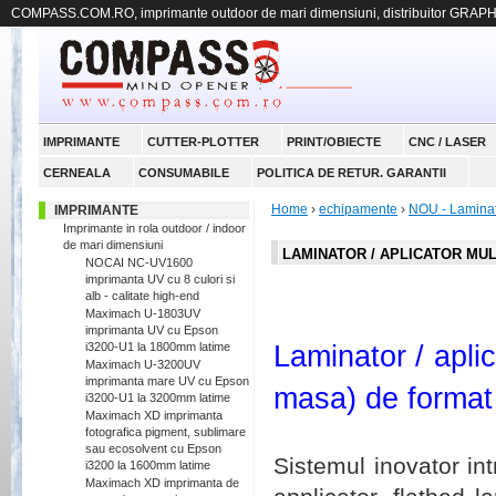
COMPASS.COM.RO, imprimante outdoor de mari dimensiuni, distribuitor GRAP
IMPRIMANTE
CUTTER-PLOTTER
PRINT/OBIECTE
CNC / LASER
CERNEALA
CONSUMABILE
POLITICA DE RETUR. GARANTII
Home
›
echipamente
›
NOU - Laminato
IMPRIMANTE
Imprimante in rola outdoor / indoor
de mari dimensiuni
LAMINATOR / APLICATOR MUL
NOCAI NC-UV1600
imprimanta UV cu 8 culori si
alb - calitate high-end
Maximach U-1803UV
imprimanta UV cu Epson
Laminator / aplic
i3200-U1 la 1800mm latime
Maximach U-3200UV
imprimanta mare UV cu Epson
masa) de format 
i3200-U1 la 3200mm latime
Maximach XD imprimanta
fotografica pigment, sublimare
sau ecosolvent cu Epson
Sistemul inovator in
i3200 la 1600mm latime
Maximach XD imprimanta de