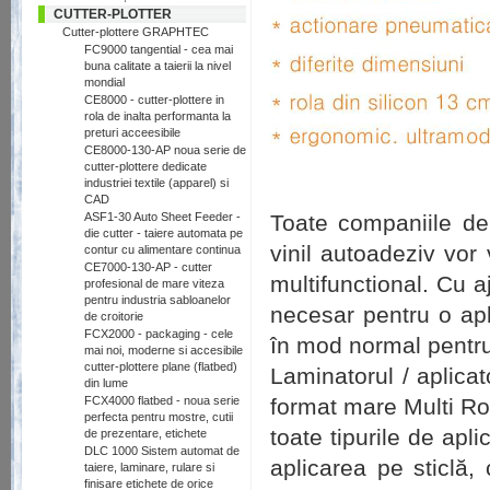
CUTTER-PLOTTER
Cutter-plottere GRAPHTEC
FC9000 tangential - cea mai
buna calitate a taierii la nivel
mondial
CE8000 - cutter-plottere in
rola de inalta performanta la
preturi acceesibile
CE8000-130-AP noua serie de
cutter-plottere dedicate
industriei textile (apparel) si
CAD
Toate companiile
de
ASF1-30 Auto Sheet Feeder -
die cutter - taiere automata pe
vinil
auto
adeziv
vor
contur cu alimentare continua
CE7000-130-AP - cutter
multifunctional
.
Cu
a
profesional de mare viteza
pentru industria sabloanelor
necesar pentru o ap
de croitorie
FCX2000 - packaging - cele
în mod normal
pentr
mai noi, moderne si accesibile
cutter-plottere plane (flatbed)
Laminatorul / aplicat
din lume
format mare Multi Ro
FCX4000 flatbed - noua serie
perfecta pentru mostre, cutii
toate
tipurile de
aplic
de prezentare, etichete
DLC 1000 Sistem automat de
aplicarea pe
sticlă
,
taiere, laminare, rulare si
finisare etichete de orice