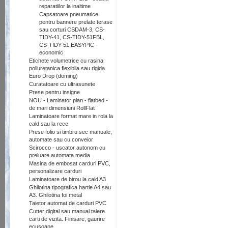
reparatiilor la inaltime
Capsatoare pneumatice
pentru bannere prelate terase
sau corturi CSDAM-3, CS-
TIDY-41, CS-TIDY-51FBL,
CS-TIDY-51,EASYPIC -
economic
Etichete volumetrice cu rasina
poliuretanica flexibila sau rigida
Euro Drop (doming)
Curatatoare cu ultrasunete
Prese pentru insigne
NOU - Laminator plan - flatbed -
de mari dimensiuni RollFlat
Laminatoare format mare in rola la
cald sau la rece
Prese folio si timbru sec manuale,
automate sau cu conveior
Scirocco - uscator autonom cu
preluare automata media
Masina de embosat carduri PVC,
personalizare carduri
Laminatoare de birou la cald A3
Ghilotina tipografica hartie A4 sau
A3. Ghilotina foi metal
Taietor automat de carduri PVC
Cutter digital sau manual taiere
carti de vizita. Finisare, gaurire
ecusoane.