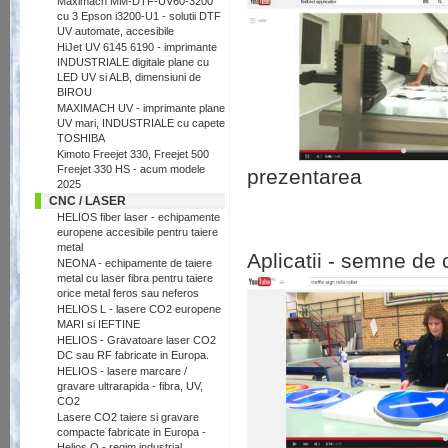
Maximach MM-DTF-UV60-3200
cu 3 Epson i3200-U1 - solutii DTF
UV automate, accesibile
HiJet UV 6145 6190 - imprimante
INDUSTRIALE digitale plane cu
LED UV si ALB, dimensiuni de
BIROU
MAXIMACH UV - imprimante plane
UV mari, INDUSTRIALE cu capete
TOSHIBA
Kimoto Freejet 330, Freejet 500
Freejet 330 HS - acum modele
prezentarea
2025
CNC / LASER
HELIOS fiber laser - echipamente
europene accesibile pentru taiere
metal
Aplicatii - semne de c
NEONA - echipamente de taiere
metal cu laser fibra pentru taiere
orice metal feros sau neferos
HELIOS L - lasere CO2 europene
MARI si IEFTINE
HELIOS - Gravatoare laser CO2
DC sau RF fabricate in Europa.
HELIOS - lasere marcare /
gravare ultrarapida - fibra, UV,
CO2
Lasere CO2 taiere si gravare
compacte fabricate in Europa -
Helios Q - regim industrial