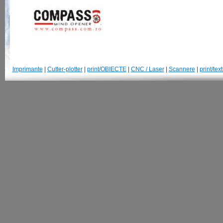
Imprimante
|
Cutter-plotter
|
print/OBIECTE
|
CNC / Laser
|
Scannere
|
print/text
© 2007-2013 GraphtecRomania.ro | Str. Parangului, 