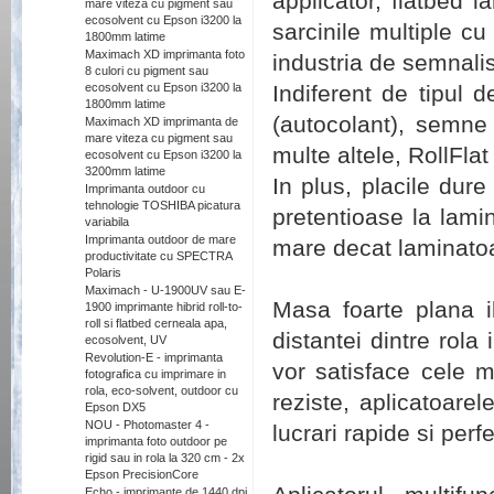
applicator, flatbed l
mare viteza cu pigment sau
ecosolvent cu Epson i3200 la
sarcinile multiple
cu 
1800mm latime
Maximach XD imprimanta foto
industria de semnalis
8 culori cu pigment sau
ecosolvent cu Epson i3200 la
Indiferent
de
tipul 
1800mm latime
(autocolant)
,
semne 
Maximach XD imprimanta de
mare viteza cu pigment sau
multe altele
,
RollFlat
ecosolvent cu Epson i3200 la
3200mm latime
In plus, placile dure
Imprimanta outdoor cu
tehnologie TOSHIBA picatura
pretentioase la lam
variabila
Imprimanta outdoor de mare
mare decat laminatoa
productivitate cu SPECTRA
Polaris
Maximach - U-1900UV sau E-
Masa foarte plana i
1900 imprimante hibrid roll-to-
roll si flatbed cerneala apa,
distantei dintre rola
ecosolvent, UV
Revolution-E - imprimanta
vor satisface cele 
fotografica cu imprimare in
rola, eco-solvent, outdoor cu
reziste, aplicatoarel
Epson DX5
NOU - Photomaster 4 -
lucrari rapide si perf
imprimanta foto outdoor pe
rigid sau in rola la 320 cm - 2x
Epson PrecisionCore
Echo - imprimante de 1440 dpi