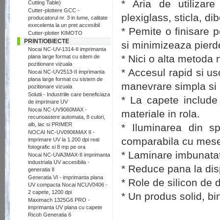
* Aria de utilizare
Cutting Table)
Cutter-plottere GCC -
plexiglass, sticla, di
producatorul nr. 3 in lume, calitate
execelenta la un pret accesibil
* Pemite o finisare p
Cutter-plotter KIMOTO
PRINT/OBIECTE
si minimizeaza pierde
Nocai NC-UV-1314-II imprimanta
* Nici o alta metoda
plana large format cu sitem de
pozitionare vizuala
* Accesul rapid si us
Nocai NC-UV2513-II imprimanta
plana large format cu sistem de
manevrare simpla si e
pozitionare vizuala
Solutii - Industriile care beneficiaza
* La capete include
de imprimare UV
Nocai NC-UV9060MAX -
materiale in rola.
recunoastere automata, 8 culori,
alb, lac si PRIMER
* Iluminarea din s
NOCAI NC-UV0906MAX II -
comparabila cu mesel
imprimare UV la 1.200 dpi real
fotografic si 8 mp pe ora
* Laminare imbunatati
Nocai NC-UVA3MAX-II imprimanta
industriala UV accesibila -
* Reduce pana la dispa
generatia II
Generatia VI - imprimanta plana
* Role de silicon de 
UV compacta Nocai NCUV0406 -
2 capete, 1200 dpi
* Un produs solid, bin
Maximach 1325G6 PRO -
imprimanta UV plana cu capete
Ricoh Generatia 6