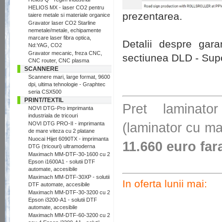
HELIOS MX - laser CO2 pentru
prezentarea.
taiere metale si materiale organice
Gravator laser CO2 Starline
nemetale/metale, echipamente
marcare laser fibra optica,
Detalii despre gara
Nd:YAG, CO2
Gravator mecanic, freza CNC,
sectiunea DLD - Sup
CNC router, CNC plasma
SCANNERE
Scannere mari, large format, 9600
dpi, ultima tehnologie - Graphtec
seria CSX500
PRINT/TEXTIL
Pret laminator
NOVI DTG-Pro imprimanta
industriala de tricouri
(laminator cu ma
NOVI DTG PRO-II - imprimanta
de mare viteza cu 2 platane
Nuocai Hijet 6090TX - imprimanta
11.660 euro far
DTG (tricouri) ultramoderna
Maximach MM-DTF-30-1600 cu 2
Epson i1600A1 - solutii DTF
automate, accesibile
Maximach MM-DTF-30XP - solutii
In oferta lunii mai:
DTF automate, accesibile
Maximach MM-DTF-30-3200 cu 2
Epson i3200-A1 - solutii DTF
automate, accesibile
Maximach MM-DTF-60-3200 cu 2