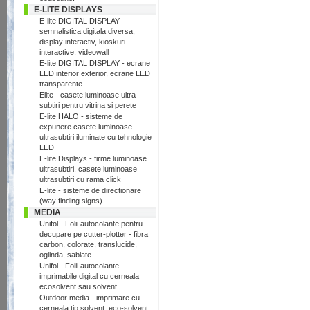
E-LITE DISPLAYS
E-lite DIGITAL DISPLAY -
semnalistica digitala diversa,
display interactiv, kioskuri
interactive, videowall
E-lite DIGITAL DISPLAY - ecrane
LED interior exterior, ecrane LED
transparente
Elite - casete luminoase ultra
subtiri pentru vitrina si perete
E-lite HALO - sisteme de
expunere casete luminoase
ultrasubtiri iluminate cu tehnologie
LED
E-lite Displays - firme luminoase
ultrasubtiri, casete luminoase
ultrasubtiri cu rama click
E-lite - sisteme de directionare
(way finding signs)
MEDIA
Unifol - Folii autocolante pentru
decupare pe cutter-plotter - fibra
carbon, colorate, translucide,
oglinda, sablate
Unifol - Folii autocolante
imprimabile digital cu cerneala
ecosolvent sau solvent
Outdoor media - imprimare cu
cerneala tip solvent, eco-solvent,