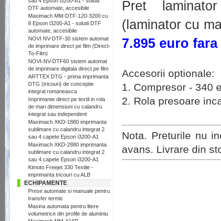
sau 4 Epson i3200-A1 - solutii
Pret laminator
DTF automate, accesibile
Maximach MM-DTF-120-3200 cu
(laminator cu ma
8 Epson i3200-A1 - solutii DTF
automate, accesibile
7.895 euro far
NOVI NV-DTF-30 sistem automat
de imprimare direct pe film (Direct-
To-Film)
NOVI-NV-DTF60 sistem automat
de imprimare digitala direct pe film
Accesorii optionale:
ARTTEX DTG - prima imprimanta
DTG (tricouri) de conceptie
1. Compresor - 340 
integral romaneasca
2. Rola presoare inca
Imprimante direct pe textil in rola
de mari dimensiuni cu calandru
integrat sau independent
Maximach XKD-1880 imprimanta
sublimare cu calandru integrat 2
Nota. Preturile nu in
sau 4 capete Epson i3200-A1
Maximach XKD-2880 imprimanta
avans. Livrare din st
sublimare cu calandru integrat 2
sau 4 capete Epson i3200-A1
Kimoto Freejet 330 Textile -
imprimanta tricouri cu ALB
ECHIPAMENTE
Prese automate si manuale pentru
transfer termic
Masina automata pentru litere
volumetrice din profile de aluminiu