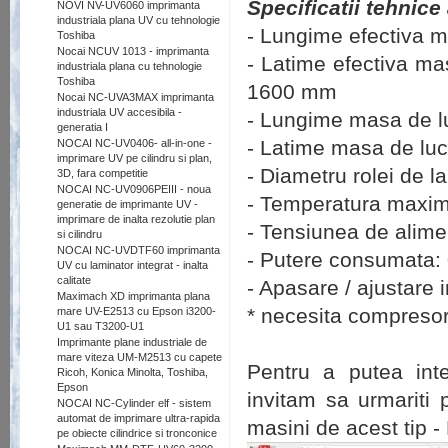
Specificatii tehnice
NOVI NV-UV6060 imprimanta
industriala plana UV cu tehnologie
- Lungime efectiva 
Toshiba
Nocai NCUV 1013 - imprimanta
- Latime efectiva m
industriala plana cu tehnologie
Toshiba
1600 mm
Nocai NC-UVA3MAX imprimanta
industriala UV accesibila -
- Lungime masa de 
generatia I
- Latime masa de lu
NOCAI NC-UV0406- all-in-one -
imprimare UV pe cilindru si plan,
- Diametru rolei de 
3D, fara competitie
NOCAI NC-UV0906PEIII - noua
- Temperatura maxima
generatie de imprimante UV -
imprimare de inalta rezolutie plan
- Tensiunea de alime
si cilindru
NOCAI NC-UVDTF60 imprimanta
- Putere consumata: 
UV cu laminator integrat - inalta
calitate
- Apasare / ajustare 
Maximach XD imprimanta plana
* necesita compreso
mare UV-E2513 cu Epson i3200-
U1 sau T3200-U1
Imprimante plane industriale de
mare viteza UM-M2513 cu capete
Pentru a putea int
Ricoh, Konica Minolta, Toshiba,
Epson
invitam sa urmariti
NOCAI NC-Cylinder elf - sistem
automat de imprimare ultra-rapida
masini de acest tip - 
pe obiecte cilindrice si tronconice