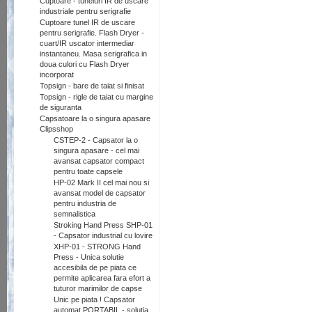
Cuptoare - tuneluri IR de uscare
industriale pentru serigrafie
Cuptoare tunel IR de uscare
pentru serigrafie. Flash Dryer -
cuart/IR uscator intermediar
instantaneu. Masa serigrafica in
doua culori cu Flash Dryer
incorporat
Topsign - bare de taiat si finisat
Topsign - rigle de taiat cu margine
de siguranta
Capsatoare la o singura apasare
Clipsshop
CSTEP-2 - Capsator la o
singura apasare - cel mai
avansat capsator compact
pentru toate capsele
HP-02 Mark II cel mai nou si
avansat model de capsator
pentru industria de
semnalistica
Stroking Hand Press SHP-01
- Capsator industrial cu lovire
XHP-01 - STRONG Hand
Press - Unica solutie
accesibila de pe piata ce
permite aplicarea fara efort a
tuturor marimilor de capse
Unic pe piata ! Capsator
automat PORTABIL - solutia