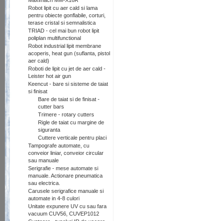
Maximach MM-X16R
Robot lipit cu aer cald si lama
pentru obiecte gonflabile, corturi,
terase cristal si semnalistica
TRIAD - cel mai bun robot lipit
poliplan multifunctional
Robot industrial lipit membrane
acoperis, heat gun (suflanta, pistol
aer cald)
Roboti de lipit cu jet de aer cald -
Leister hot air gun
Keencut - bare si sisteme de taiat
si finisat
Bare de taiat si de finisat -
cutter bars
Trimere - rotary cutters
Rigle de taiat cu margine de
siguranta
Cuttere verticale pentru placi
Tampografe automate, cu
conveior liniar, conveior circular
sau manuale
Serigrafie - mese automate si
manuale. Actionare pneumatica
sau electrica.
Carusele serigrafice manuale si
automate in 4-8 culori
Unitate expunere UV cu sau fara
vacuum CUV56, CUVEP1012