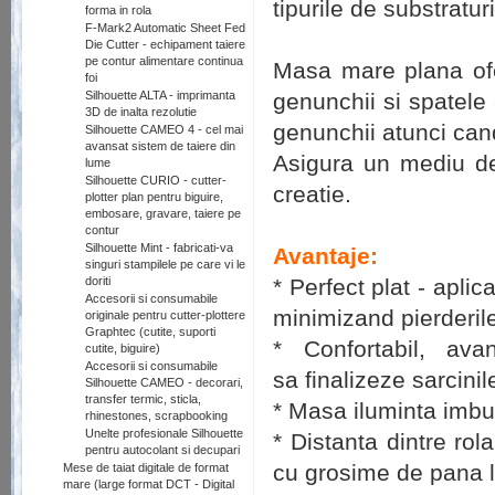
tipurile
de
substraturi
forma in rola
F-Mark2 Automatic Sheet Fed
Die Cutter - echipament taiere
pe contur alimentare continua
Masa mare plana
of
foi
genunchii
si
spatele
Silhouette ALTA - imprimanta
3D de inalta rezolutie
genunchii
atunci can
Silhouette CAMEO 4 - cel mai
avansat sistem de taiere din
Asigura
un
mediu de
lume
Silhouette CURIO - cutter-
creatie
.
plotter plan pentru biguire,
embosare, gravare, taiere pe
contur
Silhouette Mint - fabricati-va
Avantaje:
singuri stampilele pe care vi le
* Perfect plat - apli
doriti
Accesorii si consumabile
minimizand pierderil
originale pentru cutter-plottere
Graphtec (cutite, suporti
*
Confortabil
,
ava
cutite, biguire)
Accesorii si consumabile
sa
finalizeze sarcinile
Silhouette CAMEO - decorari,
transfer termic, sticla,
* Masa iluminta imbun
rhinestones, scrapbooking
Unelte profesionale Silhouette
* Distanta dintre rol
pentru autocolant si decupari
cu grosime de pana 
Mese de taiat digitale de format
mare (large format DCT - Digital