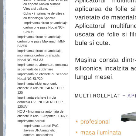
Aplicatorul multifu
cu capete Konica Minolta.
aplicarea
de folie si
Viteza si calitate.
Echo - imprimante de viteza
varietate
de
materiale
cu tehnologia Spectra
Imprimanta direct pe ambalaje
Aplicatorul multifun
carton one pass Nocai NC-
CP405
uscata
de
folie
si
fi
Imprimanta direct pe ambalaje
bule
si cute
.
carton one pass Maximach MM-
SA300
Imprimanta direct pe ambalaje,
imprimanta carton utrarapida
Mașina
consta dintr
Nocai NC-HIJ-A3
Imprimante cu alimentare continua
siliconica incalzita a
si cerneala de sublimare
Imprimantă de etichete cu scanare
lungul mesei
.
Nocai NC-SLP20
Imprimanta inkjet economic
etichete in rola NOCAI NC-DLP-
120
Imprimanta etichete in rola
cerneala UV - NOCAI NC-DLP-
120UV
NOU - Imprimanta automata de
etichete in rola - Graphtec LCX603
Imprimante carduri
Imprimante carduri PVC
Javelin DNA magnetic,
contact, contactless