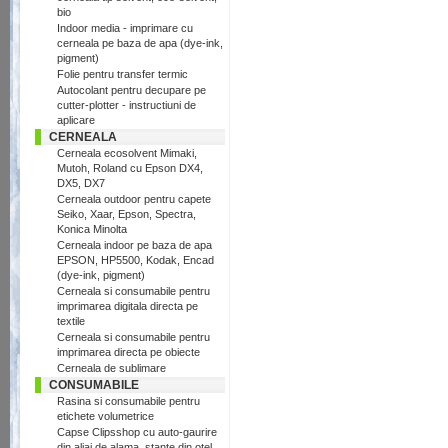
bio
Indoor media - imprimare cu
cerneala pe baza de apa (dye-ink,
pigment)
Folie pentru transfer termic
Autocolant pentru decupare pe
cutter-plotter - instructiuni de
aplicare
CERNEALA
Cerneala ecosolvent Mimaki,
Mutoh, Roland cu Epson DX4,
DX5, DX7
Cerneala outdoor pentru capete
Seiko, Xaar, Epson, Spectra,
Konica Minolta
Cerneala indoor pe baza de apa
EPSON, HP5500, Kodak, Encad
(dye-ink, pigment)
Cerneala si consumabile pentru
imprimarea digitala directa pe
textile
Cerneala si consumabile pentru
imprimarea directa pe obiecte
Cerneala de sublimare
CONSUMABILE
Rasina si consumabile pentru
etichete volumetrice
Capse Clipsshop cu auto-gaurire
din aliaj de alama, stante din otel