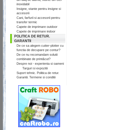
inoxidabil
Insigne, stante pentru insigne si
accesorii
Cani, farfurii si accesorii pentru
transfer termic
Capete de imprimare outdoor
Capete de imprimare indoor
POLITICA DE RETUR.
GARANTII
De ce sa alegem cutter-plotter cu
functia de decupare pe contur?
De ce nu recomandam solutii
combinate de print&cut?
Despre noi - experienta si oameni
Targuri si expozitii
Suport tehnic. Politica de retur.
Garantii. Termene si conditii