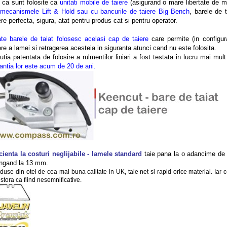
 ca sunt folosite ca
unitati mobile de taiere
(asigurand o mare libertate de mi
u
mecanismele Lift & Hold sau cu bancurile de taiere Big Bench
, barele de 
ere perfecta, sigura, atat pentru produs cat si pentru operator.
te barele de taiat folosesc acelasi cap de taiere
care permite (in configur
ere a lamei si retragerea acesteia in siguranta atunci cand nu este folosita.
utia patentata de folosire a rulmentilor liniari a fost testata in lucru mai mul
antia lor este acum de 20 de ani.
cienta la costuri neglijabile - lamele standard
taie pana la o adancime de
ngand la 13 mm.
duse din otel de cea mai buna calitate in UK, taie net si rapid orice material. Iar 
stora ca fiind nesemnificative.