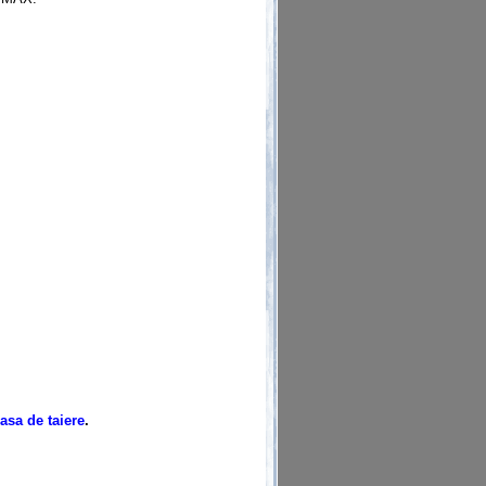
asa de taiere
.