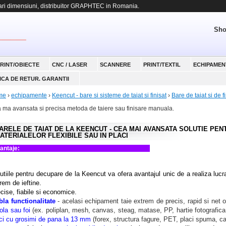
 dimensiuni, distribuitor GRAPHTEC in Romania.
Sho
RINT/OBIECTE
CNC / LASER
SCANNERE
PRINT/TEXTIL
ECHIPAMEN
ICA DE RETUR. GARANTII
me
›
echipamente
›
Keencut - bare si sisteme de taiat si finisat
›
Bare de taiat si de fi
 ma avansata si precisa metoda de taiere sau finisare manuala.
ARELE DE TAIAT DE LA KEENCUT - CEA MAI AVANSATA SOLUTIE PE
ATERIALELOR FLEXIBILE SAU IN PLACI
Avantaje:
utiile pentru decupare de la Keencut va ofera avantajul unic de a realiza lucr
rem de ieftine.
cise, fiabile si economice.
la functionalitate
- acelasi echipament taie extrem de precis, rapid si net o
rola sau foi
(ex. poliplan, mesh, canvas, steag, matase, PP, hartie fotografica
ci cu grosimi de pana la 13 mm
(forex, structura fagure, PET, placi spuma, car