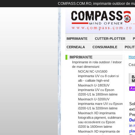
COMPASS.COM.RO, imprimante outdoor de mari
IMPRIMANTE
CUTTER-PLOTTER
P
CERNEALA
CONSUMABILE
POLIT
Ho
IMPRIMANTE
Imprimante in rola outdoor / indoor
Cea
de mari dimensiuni
NOCAI NC-UV1600
imprimanta UV cu 8 culori si
B
alb - calitate high-end
M
Maximach U-1803UV
imprimanta UV cu Epson
i3200-U1 la 1800mm latime
S
Maximach U-3200UV
Sol
imprimanta mare UV cu Epson
i3200-U1 la 3200mm latime
ext
Maximach XD imprimanta
Pre
fotografica pigment, sublimare
Dub
sau ecosolvent cu Epson
in 
i3200 la 1600mm latime
pla
Maximach XD imprimanta de