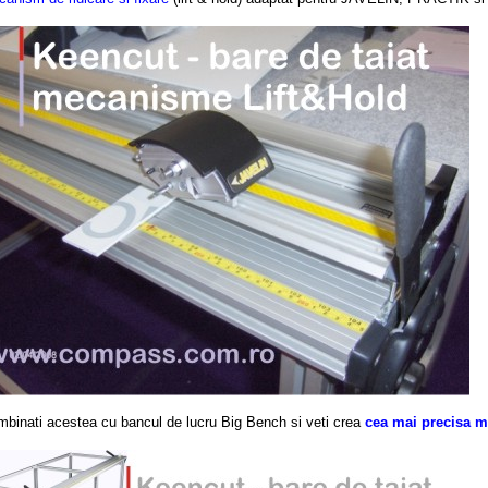
binati acestea cu bancul de lucru Big Bench si veti crea
cea mai precisa m