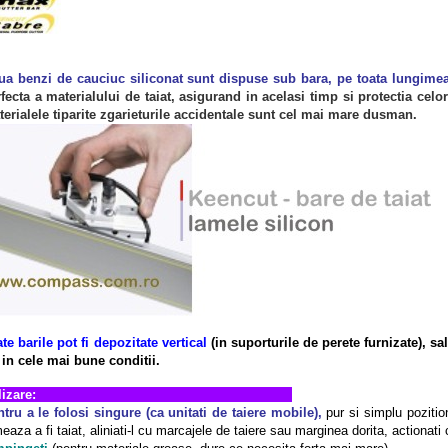
ua benzi de cauciuc siliconat sunt dispuse sub bara, pe toata lungime
fecta a materialului de taiat, asigurand in acelasi timp si protectia celo
erialele tiparite zgarieturile accidentale sunt cel mai mare dusman.
te barile pot fi depozitate vertical
(in suporturile de perete furnizate), s
 in cele mai bune conditii.
Utilizare:
tru a le folosi singure (ca unitati de taiere mobile),
pur si simplu pozitio
eaza a fi taiat, aliniati-l cu marcajele de taiere sau marginea dorita, actionati 