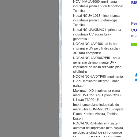
NOVI NV-UV6060 imprimanta
BI
industriala plana UV cu tehnologie
Toshiba
Nocai NCUV 1013 - imprimanta
industriala plana cu tehnologie
Pen
Toshiba
co
Nocai NC-UVA3MAX imprimanta
industriala UV accesibila -
mai
generatia I
NOCAI NC-UV0406- all-in-one -
imprimare UV pe cilindru si plan,
3D, fara competitie
NOCAI NC-UV0906PEIII - noua
generatie de imprimante UV -
imprimare de inalta rezolutie plan
si cilindru
d
NOCAI NC-UVDTF60 imprimanta
p
UV cu laminator integrat - inalta
calitate
Maximach XD imprimanta plana
mare UV-E2513 cu Epson i3200-
U1 sau T3200-U1
Imprimante plane industriale de
mare viteza UM-M2513 cu capete
Ricoh, Konica Minolta, Toshiba,
Epson
NOCAI NC-Cylinder elf - sistem
automat de imprimare ultra-rapida
pe obiecte cilindrice si tronconice