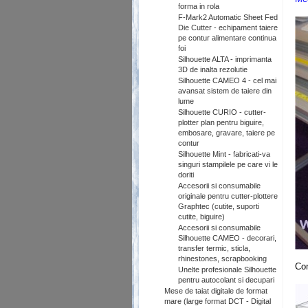
forma in rola
F-Mark2 Automatic Sheet Fed
Die Cutter - echipament taiere
pe contur alimentare continua
foi
Silhouette ALTA - imprimanta
3D de inalta rezolutie
Silhouette CAMEO 4 - cel mai
avansat sistem de taiere din
lume
Silhouette CURIO - cutter-
plotter plan pentru biguire,
embosare, gravare, taiere pe
contur
Silhouette Mint - fabricati-va
singuri stampilele pe care vi le
doriti
Accesorii si consumabile
originale pentru cutter-plottere
Graphtec (cutite, suporti
cutite, biguire)
Accesorii si consumabile
Silhouette CAMEO - decorari,
transfer termic, sticla,
.
rhinestones, scrapbooking
Com
Unelte profesionale Silhouette
pentru autocolant si decupari
Mese de taiat digitale de format
mare (large format DCT - Digital