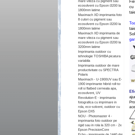
mare viteza cu pigment sau
Fie
ecosolvent cu Epson i3200 la
c
1800mm latime
tai
Maximach XD imprimanta foto
8 culori cu pigment sau
Toa
ecosolvent cu Epson i3200 la
tai
1800mm latime
Maximach XD imprimanta de
Sol
mare viteza cu pigment sau
gar
ecosolvent cu Epson i3200 la
3200mm latime
Imprimanta outdoor cu
tehnologie TOSHIBA picatura
variabila
Imprimanta outdoor de mare
productivitate cu SPECTRA
Polaris
Maximach - U-1900UV sau E-
1900 imprimante hibrid roll-to-
roll si flatbed cerneala apa,
Efi
ecosolvent, UV
aju
Revolution-E - imprimanta
Pro
fotografica cu imprimare in
rola, eco-solvent, outdoor cu
ace
Epson DX5
NOU - Photomaster 4 -
imprimanta foto outdoor pe
rigid sau in rola la 320 cm - 2x
Epson PrecisionCore
Echo - imprimante de 1440 dpi