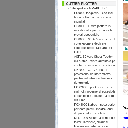
-
i
CUTTER-PLOTTER
Cutter-plottere GRAPHTEC
FC9000 tangential - cea mai
buna calitate a taierii la nivel
mondial
CE8000 - cutter-plottere in
rola de inalta performanta la
preturi acceesibile
CE8000-130-AP noua serie de
cutter-plottere dedicate
industriei textile (apparel) si
-
t
CAD
ASF1-30 Auto Sheet Feeder -
die cutter - taiere automata pe
contur cu alimentare continua
CE7000-130-AP - cutter
profesional de mare viteza
pentru industria sabloanelor
de croitorie
FCX2000 - packaging - cele
mai noi, moderne si accesibile
cutter-plottere plane (flatbed)
din lume
FCX4000 flatbed - noua serie
Ad
perfecta pentru mostre, cutii
sa 
de prezentare, etichete
toa
DLC 1000 Sistem automat de
taiere, laminare, rulare si
finisare etichete de orice
M
e