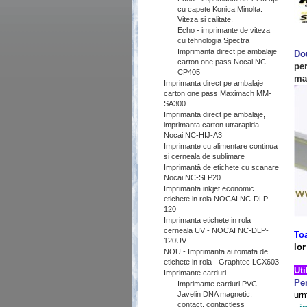
cu capete Konica Minolta.
Viteza si calitate.
Echo - imprimante de viteza
cu tehnologia Spectra
.
Imprimanta direct pe ambalaje
Do
carton one pass Nocai NC-
per
CP405
mat
Imprimanta direct pe ambalaje
carton one pass Maximach MM-
SA300
Imprimanta direct pe ambalaje,
imprimanta carton utrarapida
Nocai NC-HIJ-A3
Imprimante cu alimentare continua
si cerneala de sublimare
Imprimantă de etichete cu scanare
Nocai NC-SLP20
Imprimanta inkjet economic
etichete in rola NOCAI NC-DLP-
120
Imprimanta etichete in rola
cerneala UV - NOCAI NC-DLP-
Toa
120UV
lor
NOU - Imprimanta automata de
.
etichete in rola - Graphtec LCX603
Imprimante carduri
Pen
Imprimante carduri PVC
Javelin DNA magnetic,
urm
contact, contactless