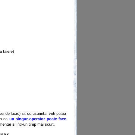
a taiere)
i de lucru) si, cu usurinta, veti putea
mna ca
un singur operator poate face
mentar si intr-un timp mai scurt.
i MAX.