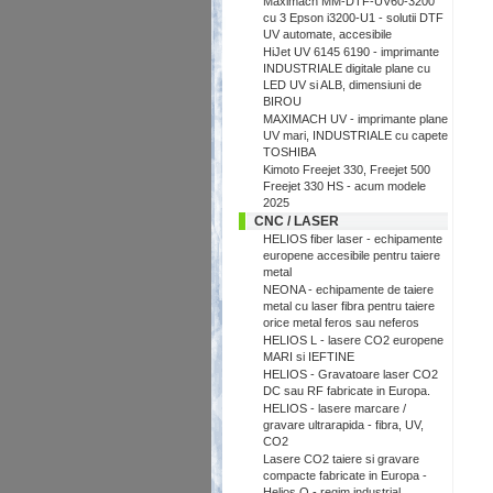
Maximach MM-DTF-UV60-3200
cu 3 Epson i3200-U1 - solutii DTF
UV automate, accesibile
HiJet UV 6145 6190 - imprimante
INDUSTRIALE digitale plane cu
LED UV si ALB, dimensiuni de
BIROU
MAXIMACH UV - imprimante plane
UV mari, INDUSTRIALE cu capete
TOSHIBA
Kimoto Freejet 330, Freejet 500
Freejet 330 HS - acum modele
2025
CNC / LASER
HELIOS fiber laser - echipamente
europene accesibile pentru taiere
metal
NEONA - echipamente de taiere
metal cu laser fibra pentru taiere
orice metal feros sau neferos
HELIOS L - lasere CO2 europene
MARI si IEFTINE
HELIOS - Gravatoare laser CO2
DC sau RF fabricate in Europa.
HELIOS - lasere marcare /
gravare ultrarapida - fibra, UV,
CO2
Lasere CO2 taiere si gravare
compacte fabricate in Europa -
Helios Q - regim industrial