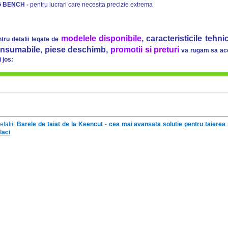
G BENCH -
pentru lucrari care necesita precizie extrema
modelele disponibile
, caracteristicile teh
tru detalii legate de
nsumabile, piese deschimb,
promotii si preturi
va rugam sa acce
 jos:
etalii:
Barele de taiat de la Keencut - cea mai avansata solutie pentru taierea 
laci