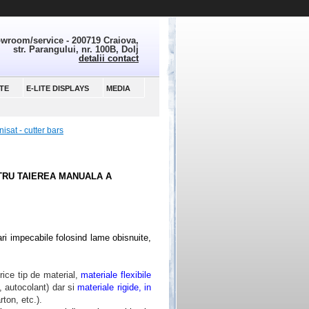
wroom/service - 200719 Craiova,
str. Parangului, nr. 100B, Dolj
detalii contact
TE
E-LITE DISPLAYS
MEDIA
nisat - cutter bars
NTRU TAIEREA MANUALA A
ari impecabile folosind lame obisnuite,
rice tip de material,
materiale flexibile
, autocolant) dar si
materiale rigide, in
ton, etc.).