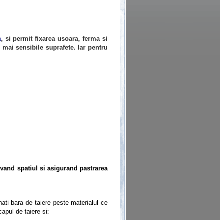
a
, si permit fixarea usoara, ferma si
r mai sensibile suprafete. Iar pentru
alvand spatiul si asigurand pastrarea
nati bara de taiere peste materialul ce
capul de taiere si: