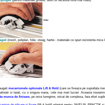
mpingeti
(pentru materiale groase, dure ce necesita forta mai mare)
sau
rageti
(mesh, poliplan, folie, steag, hartie - materiale ce opun rezistenta mica l
augati
mecanismele optionale Lift & Hold
(care se fixeaza pe suprafata mese
aliniati si taiati, cu o singura mana, cele mai mari lucrari. Aceasta insea
ta munca de finisare
,
pe orice lunngime, oricat de complexa, fara efort supli
canism de ridicare si fixare
(lift & hold) adaptat pentru JAVELIN, PRACTIK s