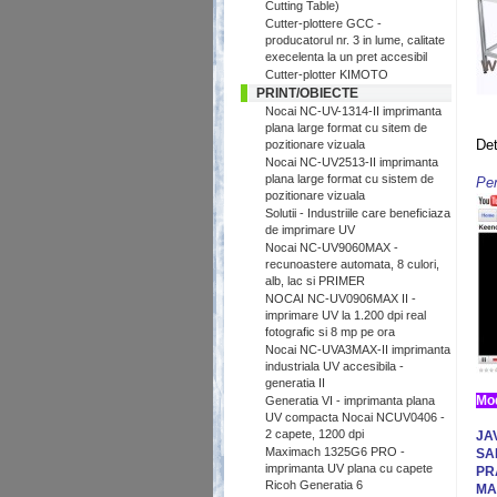
Cutting Table)
Cutter-plottere GCC -
producatorul nr. 3 in lume, calitate
execelenta la un pret accesibil
Cutter-plotter KIMOTO
PRINT/OBIECTE
Nocai NC-UV-1314-II imprimanta
plana large format cu sitem de
Det
pozitionare vizuala
Nocai NC-UV2513-II imprimanta
.
plana large format cu sistem de
Pen
pozitionare vizuala
Solutii - Industriile care beneficiaza
de imprimare UV
Nocai NC-UV9060MAX -
recunoastere automata, 8 culori,
alb, lac si PRIMER
NOCAI NC-UV0906MAX II -
imprimare UV la 1.200 dpi real
fotografic si 8 mp pe ora
Nocai NC-UVA3MAX-II imprimanta
industriala UV accesibila -
generatia II
Generatia VI - imprimanta plana
UV compacta Nocai NCUV0406 -
.
2 capete, 1200 dpi
JAV
Maximach 1325G6 PRO -
SA
imprimanta UV plana cu capete
PR
Ricoh Generatia 6
MA