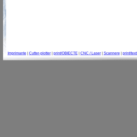
Imprimante
|
Cutter-plotter
|
print/OBIECTE
|
CNC / Laser
|
Scannere
|
print/text
© 2007-2013 GraphtecRomania.ro | Str. Parangului, 