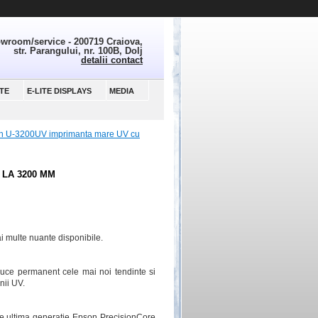
wroom/service - 200719 Craiova,
str. Parangului, nr. 100B, Dolj
detalii contact
TE
E-LITE DISPLAYS
MEDIA
 U-3200UV imprimanta mare UV cu
 LA 3200 MM
ai multe nuante disponibile.
uce permanent cele mai noi tendinte si
nii UV.
de ultima generatie Epson PrecisionCore