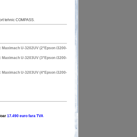
uport tehnic COMPASS.
nt Maximach U-3202UV (2*Epson i3200-
nt Maximach U-3203UV (3*Epson i3200-
nt Maximach U-3203UV (4*Epson i3200-
doar
17.490 euro fara TVA