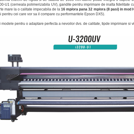
00-U1 (cerneala polimerizabila UV), gandite pentru imprimare de inalta fidelitate cu
rte mare la o calitate impecabila de la
16 mp/ora pana 32 mp/ora (8 pasi) in mod H
i pentru cei care vor sa il compare cu performantele Epson DX5).
i modele pentru o adaptare perfecta a nevoilor dvs. de calitate, tipde imprimare si v