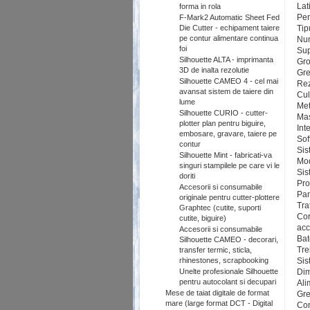
Lat
forma in rola
Per
F-Mark2 Automatic Sheet Fed
Die Cutter - echipament taiere
Tip
pe contur alimentare continua
Num
foi
Sup
Silhouette ALTA - imprimanta
Gro
3D de inalta rezolutie
Gre
Silhouette CAMEO 4 - cel mai
Rez
avansat sistem de taiere din
Cul
lume
Met
Silhouette CURIO - cutter-
Mas
plotter plan pentru biguire,
Int
embosare, gravare, taiere pe
Sof
contur
Sis
Silhouette Mint - fabricati-va
Mod
singuri stampilele pe care vi le
Sis
doriti
Pro
Accesorii si consumabile
Pan
originale pentru cutter-plottere
Tra
Graphtec (cutite, suporti
Cor
cutite, biguire)
acc
Accesorii si consumabile
Bat
Silhouette CAMEO - decorari,
Tre
transfer termic, sticla,
rhinestones, scrapbooking
Sis
Unelte profesionale Silhouette
Dim
pentru autocolant si decupari
Ali
Mese de taiat digitale de format
Gre
mare (large format DCT - Digital
Co