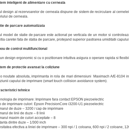
tem inteligent de alimentare cu cerneala
l design al rezervoarelor de cerneala dispune de sistem de recirculare al cernelei
elului de cerneala.
tie de parcare automatizata
l model de statie de parcare este actionat pe verticala de un motor si controleaz
itia caretei fata de statia de parcare, protejand superior pastrarea umiditatii capulu
ou de control multifunctional
un design ergonomic si cu o pozitionare intuitiva asigura o operare rapida si flexibi
tem de protectie avansat la coliziune
o noutate absoluta, imprimanta in rola de mari dimensiuni Maximach A/E-8104 in
iziunii capului de imprimare (smart touch collision avoidance system).
acteristici tehnice
nologia de imprimare: Imprimare fara contact EPSON piezoelectric
 de imprimare culori: Epson PrecisionCore i3200-U1 piezoelectric
arul de duze – 3200 / cap de imprimare
arul de linii de duze – 8 linii
arul maxim de culori acceptate – 8
tanta dintre duze – 1/300 inch
sitatea efectiva a liniei de imprimare – 300 npi / 1 coloana, 600 npi / 2 coloane, 120