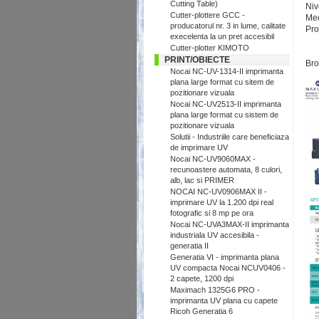
Cutting Table)
Niv
Cutter-plottere GCC -
Med
producatorul nr. 3 in lume, calitate
Pro
execelenta la un pret accesibil
Cutter-plotter KIMOTO
PRINT/OBIECTE
Bro
Nocai NC-UV-1314-II imprimanta
plana large format cu sitem de
pozitionare vizuala
Nocai NC-UV2513-II imprimanta
plana large format cu sistem de
pozitionare vizuala
Solutii - Industriile care beneficiaza
de imprimare UV
Nocai NC-UV9060MAX -
recunoastere automata, 8 culori,
alb, lac si PRIMER
NOCAI NC-UV0906MAX II -
imprimare UV la 1.200 dpi real
fotografic si 8 mp pe ora
Nocai NC-UVA3MAX-II imprimanta
industriala UV accesibila -
generatia II
Generatia VI - imprimanta plana
UV compacta Nocai NCUV0406 -
2 capete, 1200 dpi
Maximach 1325G6 PRO -
imprimanta UV plana cu capete
Ricoh Generatia 6