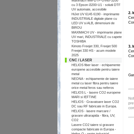
Maximach MM-DTF-UV60-3200
cu 3 Epson i3200-U1 - solutii DTF
UV automate, accesibile
2. 
HiJet UV 6145 6190 - imprimante
Cer
INDUSTRIALE digitale plane cu
Con
LED UV si ALB, dimensiuni de
BIROU
MAXIMACH UV - imprimante plane
UV mari, INDUSTRIALE cu capete
TOSHIBA
Kimoto Freejet 330, Freejet 500
3. 
Freejet 330 HS - acum modele
Cer
2025
Con
CNC / LASER
HELIOS fiber laser - echipamente
europene accesibile pentru taiere
metal
Gar
NEONA - echipamente de taiere
metal cu laser fibra pentru taiere
orice metal feros sau neferos
HELIOS L - lasere CO2 europene
MARI si IEFTINE
Not
HELIOS - Gravatoare laser CO2
pre
DC sau RF fabricate in Europa.
con
HELIOS - lasere marcare /
gravare ultrarapida - fibra, UV,
CO2
Lasere CO2 taiere si gravare
compacte fabricate in Europa -
Helios Q - regim industrial