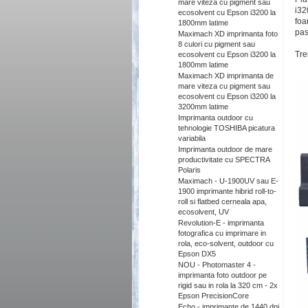
mare viteza cu pigment sau
i32
ecosolvent cu Epson i3200 la
foa
1800mm latime
pas
Maximach XD imprimanta foto
8 culori cu pigment sau
Tre
ecosolvent cu Epson i3200 la
1800mm latime
Maximach XD imprimanta de
mare viteza cu pigment sau
ecosolvent cu Epson i3200 la
3200mm latime
Imprimanta outdoor cu
tehnologie TOSHIBA picatura
variabila
Imprimanta outdoor de mare
productivitate cu SPECTRA
Polaris
Maximach - U-1900UV sau E-
1900 imprimante hibrid roll-to-
roll si flatbed cerneala apa,
ecosolvent, UV
Revolution-E - imprimanta
fotografica cu imprimare in
rola, eco-solvent, outdoor cu
Epson DX5
NOU - Photomaster 4 -
imprimanta foto outdoor pe
rigid sau in rola la 320 cm - 2x
Epson PrecisionCore
Echo - imprimante de 1440 dpi