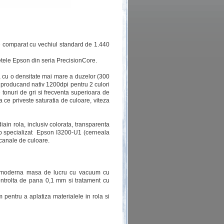
e comparat cu vechiul standard de 1.440
tele Epson din seria PrecisionCore.
cu o densitate mai mare a duzelor (300
l producand nativ 1200dpi pentru 2 culori
e tonuri de gri si frecventa superioara de
ce priveste saturatia de culoare, viteza
ain rola, inclusiv colorata, transparenta
cap specializat Epson I3200-U1 (cerneala
canale de culoare.
 moderna masa de lucru cu vacuum cu
controlta de pana 0,1 mm si tratament cu
entru a aplatiza materialele in rola si