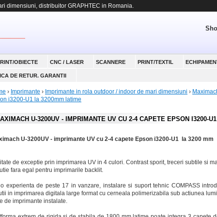
 dimensiuni, distribuitor GRAPHTEC in Romania.
Sho
RINT/OBIECTE
CNC / LASER
SCANNERE
PRINT/TEXTIL
ECHIPAMEN
ICA DE RETUR. GARANTII
me
›
Imprimante
›
Imprimante in rola outdoor / indoor de mari dimensiuni
›
Maximach
on i3200-U1 la 3200mm latime
AXIMACH U-3200UV - IMPRIMANTE UV CU 2-4 CAPETE EPSON I3200-U1
imach U-3200UV - imprimante UV cu 2-4 capete Epson i3200-U1 la 3200 mm
itate de exceptie prin imprimarea UV in 4 culori. Contrast sporit, treceri subtile si m
utie fara egal pentru imprimarile backlit.
o experienta de peste 17 in vanzare, instalare si suport tehnic COMPASS introd
utii in imprimarea digitala large format cu cerneala polimerizabila sub actiunea lumi
e de imprimante instalate.
tforma extrem de rigida si de stabila de 1800 mm latime poate integra 3 capete 