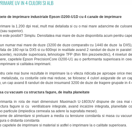
ete de imprimare industriale Epson i3200-U1D cu 4 canale de imprimare
rimare la 1.200 dpi real, mult mai detaliata si cu o mai mare adancime de culoar
 (sau superior).
 este posibil? Simplu. Densitatea mai mare de duze disponibila acum pentru cape
un numar mai mare de duze (3200 de duze comparativ cu 1440 de duze la DX5), 
 fata de 180 npi la DX5 si cu 600npi in realitate avand 2 randuri de duze in parale
acente), rezolutie superioara, tehnologie TFP (thin film piezoelectric), 4 niveluri d
gere, capetele Epson PrecisionCore i3200-U1 au o performanta superioara in ceea 
imprimare si calitatea imprimarii.
tru cele mai bune rezultate in imprimare la o viteza ridicata pe aproape orice medi
 metalizata, cu costurile cele mai reduse, se folosesc 4 culori asigurate de un 
, un cap avand 8 randuri de duze insumand 3200 de duze de tragere grupate in 4 
a cu vacuum cu structura fagure, de inalta planeitate
rimanta in rola de mari dimensiuni Maximach U-1803UV dispune de cea mai
uctura fagure si cu ventilatoare integrate, avand incalzire integrata, planeitate 
o particule (impiedica cerneala sa adere la suprafata mesei).
teme de alimentare si preluare a media cu tensiune constanta si masa cu vacuum p
gura o distanta constanta
re capetele de imprimare si material si astfel o imprimare la o calitate superioara.