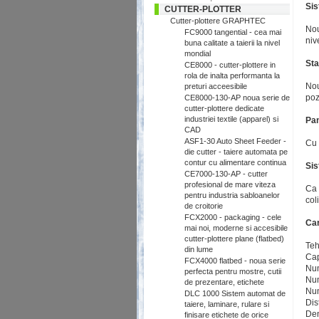
Sis
CUTTER-PLOTTER
Cutter-plottere GRAPHTEC
Nou
FC9000 tangential - cea mai
niv
buna calitate a taierii la nivel
mondial
Sta
CE8000 - cutter-plottere in
rola de inalta performanta la
Nou
preturi acceesibile
poz
CE8000-130-AP noua serie de
cutter-plottere dedicate
industriei textile (apparel) si
Pan
CAD
ASF1-30 Auto Sheet Feeder -
Cu 
die cutter - taiere automata pe
contur cu alimentare continua
Sis
CE7000-130-AP - cutter
profesional de mare viteza
Ca 
pentru industria sabloanelor
col
de croitorie
FCX2000 - packaging - cele
Car
mai noi, moderne si accesibile
cutter-plottere plane (flatbed)
Teh
din lume
Cap
FCX4000 flatbed - noua serie
Num
perfecta pentru mostre, cutii
Num
de prezentare, etichete
Num
DLC 1000 Sistem automat de
Dis
taiere, laminare, rulare si
Den
finisare etichete de orice