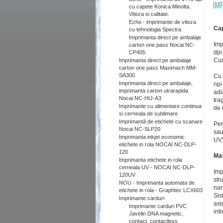
cu capete Konica Minolta.
Viteza si calitate.
Echo - imprimante de viteza
Cap
cu tehnologia Spectra
Imprimanta direct pe ambalaje
Imp
carton one pass Nocai NC-
dpi
CP405
Cum
Imprimanta direct pe ambalaje
carton one pass Maximach MM-
SA300
Cu 
Imprimanta direct pe ambalaje,
npi
imprimanta carton utrarapida
adi
Nocai NC-HIJ-A3
tra
Imprimante cu alimentare continua
de 
si cerneala de sublimare
Imprimantă de etichete cu scanare
Pen
Nocai NC-SLP20
sau
Imprimanta inkjet economic
UV)
etichete in rola NOCAI NC-DLP-
120
Mas
Imprimanta etichete in rola
cerneala UV - NOCAI NC-DLP-
Imp
120UV
str
NOU - Imprimanta automata de
nan
etichete in rola - Graphtec LCX603
Sis
Imprimante carduri
asi
Imprimante carduri PVC
int
Javelin DNA magnetic,
contact, contactless