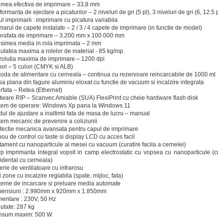
imea efectiva de imprimare – 33,8 mm
formanta de ejectare a picaturilor – 2 niveluri de gri (5 pl), 3 niveluri de gri (6, 12.5 pl
ul imprimarii : imprimare cu picatura variabila
arul de capete instalate – 2 / 3 / 4 capete de imprimare (in functie de model)
rafata de imprimare – 3.200 mm x 100.000 mm
simea media in rola imprimata – 2 mm
utatea maxima a rolelor de material - 85 kg/mp
olutia maxima de imprimare – 1200 dpi
ori – 5 culori (CMYK si ALB)
oda de alimentare cu cerneala – continua cu rezervoare reincarcabile de 1000 ml
a plana din fagure aluminiu eloxat cu functie de vacuum si incalzire integrata
erfata – Retea (Ethernet)
tware RIP – Scanvec Amiable (SUA) FlexiPrint cu cheie hardware flash disk
tem de operare: Windows Xp pana la Windows 11
ul de ajustare a inaltimii fata de masa de lucru – manual
tem mecanic de prevenire a coliziunii
tectie mecanica avansata pentru capul de imprimare
ou de control cu taste si display LCD cu acces facil
tament cu nanoparticule al mesei cu vacuum (curatire facila a cernelei)
p imprimanta integral vopsit in camp electrostatic cu vopsea cu nanoparticule (cur
idental cu cerneala)
erie de ventilatoare cu infrarosu
i zone cu incalzire reglabila (spate, mijloc, fata)
teme de incarcare si preluare media automate
ensiuni : 2.990mm x 920mm x 1.850mm
mentare : 230V, 50 Hz
utate: 287 kg
nsum maxim: 500 W