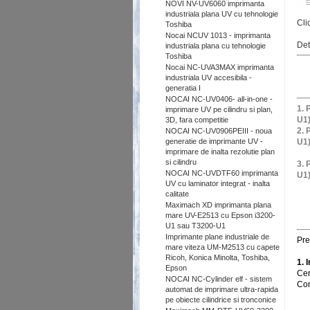
NOVI NV-UV6060 imprimanta
industriala plana UV cu tehnologie
Cli
Toshiba
Nocai NCUV 1013 - imprimanta
Det
industriala plana cu tehnologie
Toshiba
Nocai NC-UVA3MAX imprimanta
industriala UV accesibila -
generatia I
NOCAI NC-UV0406- all-in-one -
1. 
imprimare UV pe cilindru si plan,
U1)
3D, fara competitie
2. 
NOCAI NC-UV0906PEIII - noua
generatie de imprimante UV -
U1)
imprimare de inalta rezolutie plan
si cilindru
3. 
NOCAI NC-UVDTF60 imprimanta
U1)
UV cu laminator integrat - inalta
calitate
Maximach XD imprimanta plana
mare UV-E2513 cu Epson i3200-
U1 sau T3200-U1
Imprimante plane industriale de
Pret
mare viteza UM-M2513 cu capete
Ricoh, Konica Minolta, Toshiba,
1. 
Epson
Cer
NOCAI NC-Cylinder elf - sistem
Con
automat de imprimare ultra-rapida
pe obiecte cilindrice si tronconice