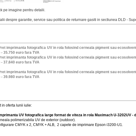
ck pe imagine pentru detalii.
alii despre garantie, service sau politica de returnare gasiti in sectiunea DLD - S
Pret imprimanta fotografica
UV in rola
folosind cerneala pigment sau ecosolve
 - 35.750 euro fara TVA
Pret imprimanta fotografica
UV in rola
folosind cerneala pigment sau ecosolve
 - 37.840 euro fara TVA
Pret imprimanta fotografica
UV in rola
folosind cerneala pigment sau ecosolve
 - 39.980 euro fara TVA
 in oferta lunii iulie:
Imprimanta UV
fotografica
large format de viteza in rola Maximach U-3202UV - 
neala polimerizabila UV de exterior (outdoor).
figurare CMYK x 2, CMYK + ALB, 2 capete de imprimare Epson i3200-U1.