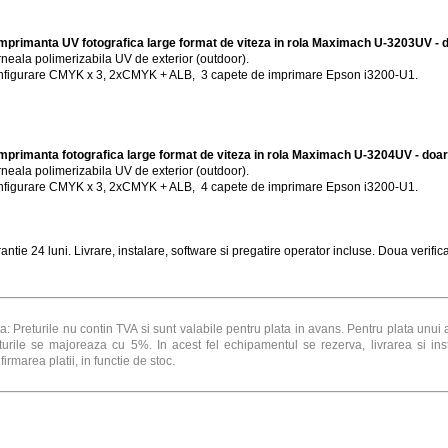
Imprimanta
UV fotografica
large format de viteza in rola Maximach U-3203UV - 
neala polimerizabila UV de exterior (outdoor).
figurare CMYK x 3, 2xCMYK + ALB, 3 capete de imprimare Epson i3200-U1.
Imprimanta
fotografica
large format de viteza in rola Maximach U-3204UV - doar
neala polimerizabila UV de exterior (outdoor).
figurare CMYK x 3, 2xCMYK + ALB, 4 capete de imprimare Epson i3200-U1.
antie 24 luni. Livrare, instalare, software si pregatire operator incluse. Doua verifica
a: Preturile nu contin TVA si sunt valabile pentru plata in avans. Pentru plata unui 
turile se majoreaza cu 5%. In acest fel echipamentul se rezerva, livrarea si in
firmarea platii, in functie de stoc.