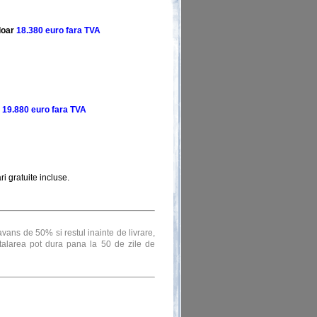
doar
18.380 euro fara TVA
19.880 euro fara TVA
ri gratuite incluse.
avans de 50% si restul inainte de livrare,
stalarea pot dura pana la 50 de zile de