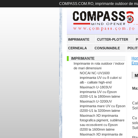
COMPASS.COM.RO, imprimante outdoor de mari
IMPRIMANTE
CUTTER-PLOTTER
P
CERNEALA
CONSUMABILE
POLIT
Ho
IMPRIMANTE
Eps
Imprimante in rola outdoor / indoor
de mari dimensiuni
NOCAI NC-UV1600
M
imprimanta UV cu 8 culori si
alb - calitate high-end
Maximach U-1803UV
Max
imprimanta UV cu Epson
i3200-U1 la 1800mm latime
Maximach U-3200UV
Cal
imprimanta mare UV cu Epson
Sol
i3200-U1 la 3200mm latime
Maximach XD imprimanta
Cu 
fotografica pigment, sublimare
sol
sau ecosolvent cu Epson
Sut
i3200 la 1600mm latime
Maximach XD imprimanta de
Pla