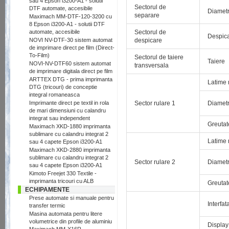
sau 4 Epson i3200-A1 - solutii
Sectorul de
DTF automate, accesibile
Diametru
separare
Maximach MM-DTF-120-3200 cu
8 Epson i3200-A1 - solutii DTF
automate, accesibile
Sectorul de
Despica
NOVI NV-DTF-30 sistem automat
despicare
de imprimare direct pe film (Direct-
To-Film)
Sectorul de taiere
Taiere
NOVI-NV-DTF60 sistem automat
transversala
de imprimare digitala direct pe film
ARTTEX DTG - prima imprimanta
Latime 
DTG (tricouri) de conceptie
integral romaneasca
Imprimante direct pe textil in rola
Sector rulare 1
Diametr
de mari dimensiuni cu calandru
integrat sau independent
Greutat
Maximach XKD-1880 imprimanta
sublimare cu calandru integrat 2
Latime 
sau 4 capete Epson i3200-A1
Maximach XKD-2880 imprimanta
sublimare cu calandru integrat 2
Sector rulare 2
Diametr
sau 4 capete Epson i3200-A1
Kimoto Freejet 330 Textile -
imprimanta tricouri cu ALB
Greutat
ECHIPAMENTE
Prese automate si manuale pentru
Interfat
transfer termic
Masina automata pentru litere
volumetrice din profile de aluminiu
Displa