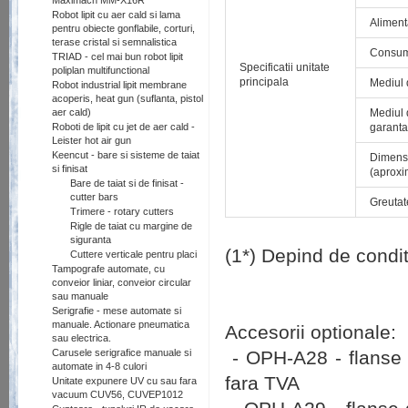
Maximach MM-X16R
Robot lipit cu aer cald si lama
Aliment
pentru obiecte gonflabile, corturi,
terase cristal si semnalistica
Consum
TRIAD - cel mai bun robot lipit
Specificatii unitate
poliplan multifunctional
principala
Mediul 
Robot industrial lipit membrane
acoperis, heat gun (suflanta, pistol
aer cald)
Mediul 
Roboti de lipit cu jet de aer cald -
garanta
Leister hot air gun
Keencut - bare si sisteme de taiat
Dimensi
si finisat
(aproxi
Bare de taiat si de finisat -
cutter bars
Greutat
Trimere - rotary cutters
Rigle de taiat cu margine de
siguranta
(1*) Depind de condit
Cuttere verticale pentru placi
Tampografe automate, cu
conveior liniar, conveior circular
sau manuale
Serigrafie - mese automate si
manuale. Actionare pneumatica
Accesorii optionale:
sau electrica.
Carusele serigrafice manuale si
- OPH-A28 - flanse 
automate in 4-8 culori
fara TVA
Unitate expunere UV cu sau fara
vacuum CUV56, CUVEP1012