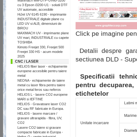
Maximach MM-DTF-UV60-3200
cu 3 Epson i3200-U1 - solutii DTF
UV automate, accesibile
HiJet UV 6145 6190 - imprimante
INDUSTRIALE digitale plane cu
LED UV si ALB, dimensiuni de
BIROU
Click pe imagine pent
MAXIMACH UV - imprimante plane
UV mari, INDUSTRIALE cu capete
TOSHIBA
Kimoto Freejet 330, Freejet 500
Detalii despre gara
Freejet 330 HS - acum modele
2025
sectiunea DLD - Sup
CNC / LASER
HELIOS fiber laser - echipamente
europene accesibile pentru taiere
Specificatii teh
metal
NEONA - echipamente de taiere
pentru decuparea, 
metal cu laser fibra pentru taiere
orice metal feros sau neferos
etichetelor
HELIOS L - lasere CO2 europene
MARI si IEFTINE
Latimi 
HELIOS - Gravatoare laser CO2
DC sau RF fabricate in Europa.
HELIOS - lasere marcare /
Marimea
gravare ultrarapida - fibra, UV,
CO2
Unitate incarcare
Lasere CO2 taiere si gravare
Diametr
compacte fabricate in Europa -
Helios Q - regim industrial