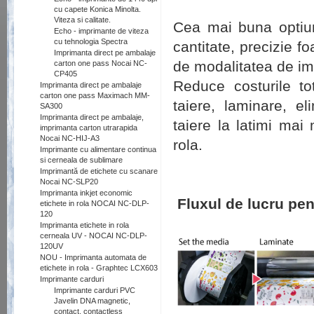
cu capete Konica Minolta.
Viteza si calitate.
Cea mai buna optiune
Echo - imprimante de viteza
cu tehnologia Spectra
cantitate, precizie f
Imprimanta direct pe ambalaje
de modalitatea de im
carton one pass Nocai NC-
CP405
Reduce costurile to
Imprimanta direct pe ambalaje
carton one pass Maximach MM-
taiere, laminare, e
SA300
Imprimanta direct pe ambalaje,
taiere la latimi mai 
imprimanta carton utrarapida
Nocai NC-HIJ-A3
rola.
Imprimante cu alimentare continua
si cerneala de sublimare
Imprimantă de etichete cu scanare
Nocai NC-SLP20
Imprimanta inkjet economic
Fluxul de lucru pent
etichete in rola NOCAI NC-DLP-
120
Imprimanta etichete in rola
cerneala UV - NOCAI NC-DLP-
120UV
NOU - Imprimanta automata de
etichete in rola - Graphtec LCX603
Imprimante carduri
Imprimante carduri PVC
Javelin DNA magnetic,
contact, contactless