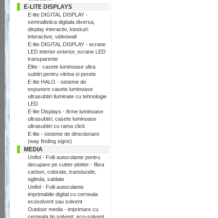
E-LITE DISPLAYS
E-lite DIGITAL DISPLAY -
semnalistica digitala diversa,
display interactiv, kioskuri
interactive, videowall
E-lite DIGITAL DISPLAY - ecrane
LED interior exterior, ecrane LED
transparente
Elite - casete luminoase ultra
subtiri pentru vitrina si perete
E-lite HALO - sisteme de
expunere casete luminoase
ultrasubtiri iluminate cu tehnologie
LED
E-lite Displays - firme luminoase
ultrasubtiri, casete luminoase
ultrasubtiri cu rama click
E-lite - sisteme de directionare
(way finding signs)
MEDIA
Unifol - Folii autocolante pentru
decupare pe cutter-plotter - fibra
carbon, colorate, translucide,
oglinda, sablate
Unifol - Folii autocolante
imprimabile digital cu cerneala
ecosolvent sau solvent
Outdoor media - imprimare cu
cerneala tip solvent, eco-solvent,