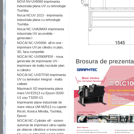
NOVI NV-UV6060 imprimanta
industriala plana UV cu tehnologie
Toshiba
Nocai NCUV 1013 - imprimanta
industriala plana cu tehnologie
Toshiba
Nocai NC-UVA3MAX imprimanta
industriala UV accesibila -
generatia I
NOCAI NC-UV0406- all-in-one -
imprimare UV pe cilindru si plan,
3D, fara competitie
NOCAI NC-UV0906PEIII - noua
Brosura de prezentar
generatie de imprimante UV -
imprimare de inalta rezolutie plan
si cilindru
NOCAI NC-UVDTF60 imprimanta
UV cu laminator integrat - inalta
calitate
Maximach XD imprimanta plana
mare UV-E2513 cu Epson i3200-
U1 sau T3200-U1
Imprimante plane industriale de
mare viteza UM-M2513 cu capete
Ricoh, Konica Minolta, Toshiba,
Epson
NOCAI NC-Cylinder elf - sistem
automat de imprimare ultra-rapida
pe obiecte cilindrice si tronconice