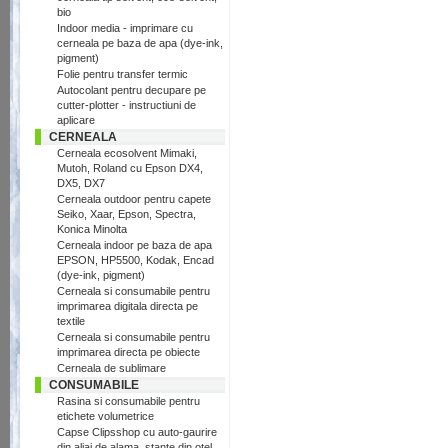
bio
Indoor media - imprimare cu
cerneala pe baza de apa (dye-ink,
pigment)
Folie pentru transfer termic
Autocolant pentru decupare pe
cutter-plotter - instructiuni de
aplicare
CERNEALA
Cerneala ecosolvent Mimaki,
Mutoh, Roland cu Epson DX4,
DX5, DX7
Cerneala outdoor pentru capete
Seiko, Xaar, Epson, Spectra,
Konica Minolta
Cerneala indoor pe baza de apa
EPSON, HP5500, Kodak, Encad
(dye-ink, pigment)
Cerneala si consumabile pentru
imprimarea digitala directa pe
textile
Cerneala si consumabile pentru
imprimarea directa pe obiecte
Cerneala de sublimare
CONSUMABILE
Rasina si consumabile pentru
etichete volumetrice
Capse Clipsshop cu auto-gaurire
din aliaj de alama, stante din otel