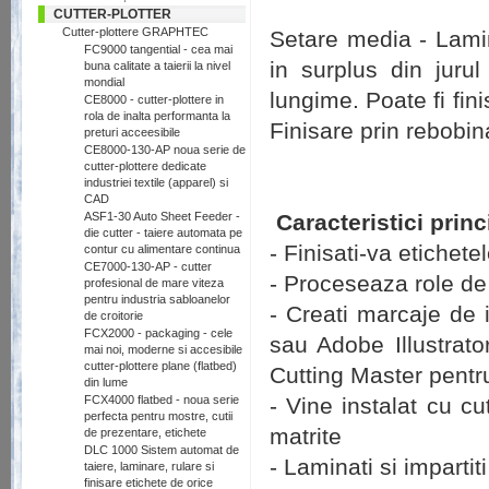
CUTTER-PLOTTER
Cutter-plottere GRAPHTEC
Setare media - Lamina
FC9000 tangential - cea mai
in surplus din jurul
buna calitate a taierii la nivel
mondial
lungime. Poate fi fini
CE8000 - cutter-plottere in
rola de inalta performanta la
Finisare prin rebobin
preturi acceesibile
CE8000-130-AP noua serie de
cutter-plottere dedicate
industriei textile (apparel) si
CAD
ASF1-30 Auto Sheet Feeder -
Caracteristici princ
die cutter - taiere automata pe
- Finisati-va etichet
contur cu alimentare continua
CE7000-130-AP - cutter
- Proceseaza role de
profesional de mare viteza
pentru industria sabloanelor
- Creati marcaje de 
de croitorie
FCX2000 - packaging - cele
sau Adobe Illustrator
mai noi, moderne si accesibile
cutter-plottere plane (flatbed)
Cutting Master pent
din lume
FCX4000 flatbed - noua serie
- Vine instalat cu cu
perfecta pentru mostre, cutii
matrite
de prezentare, etichete
DLC 1000 Sistem automat de
- Laminati si impartit
taiere, laminare, rulare si
finisare etichete de orice