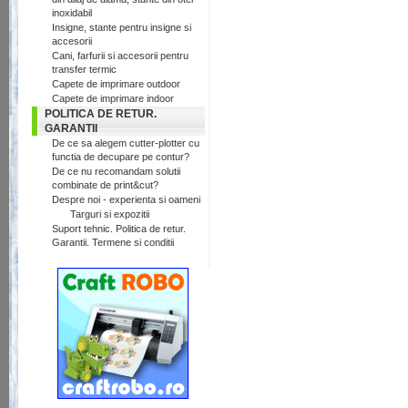
inoxidabil
Insigne, stante pentru insigne si
accesorii
Cani, farfurii si accesorii pentru
transfer termic
Capete de imprimare outdoor
Capete de imprimare indoor
POLITICA DE RETUR.
GARANTII
De ce sa alegem cutter-plotter cu
functia de decupare pe contur?
De ce nu recomandam solutii
combinate de print&cut?
Despre noi - experienta si oameni
Targuri si expozitii
Suport tehnic. Politica de retur.
Garantii. Termene si conditii