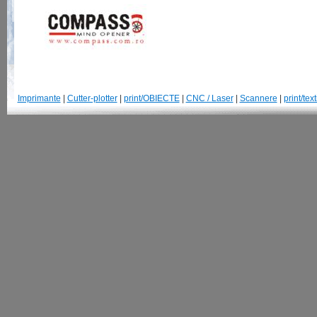
Imprimante
|
Cutter-plotter
|
print/OBIECTE
|
CNC / Laser
|
Scannere
|
print/text
© 2007-2013 GraphtecRomania.ro | Str. Parangului, 