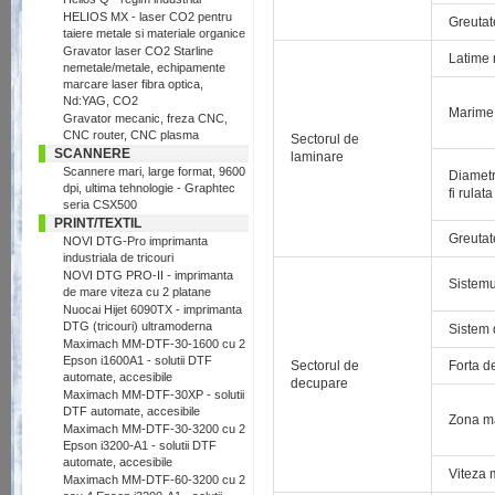
HELIOS MX - laser CO2 pentru
Greutat
taiere metale si materiale organice
Gravator laser CO2 Starline
Latime 
nemetale/metale, echipamente
marcare laser fibra optica,
Nd:YAG, CO2
Marime 
Gravator mecanic, freza CNC,
CNC router, CNC plasma
Sectorul de
SCANNERE
laminare
Scannere mari, large format, 9600
Diametr
dpi, ultima tehnologie - Graphtec
fi rulata
seria CSX500
PRINT/TEXTIL
Greutat
NOVI DTG-Pro imprimanta
industriala de tricouri
NOVI DTG PRO-II - imprimanta
Sistemu
de mare viteza cu 2 platane
Nuocai Hijet 6090TX - imprimanta
DTG (tricouri) ultramoderna
Sistem 
Maximach MM-DTF-30-1600 cu 2
Epson i1600A1 - solutii DTF
Sectorul de
Forta d
automate, accesibile
decupare
Maximach MM-DTF-30XP - solutii
DTF automate, accesibile
Zona ma
Maximach MM-DTF-30-3200 cu 2
Epson i3200-A1 - solutii DTF
automate, accesibile
Viteza 
Maximach MM-DTF-60-3200 cu 2