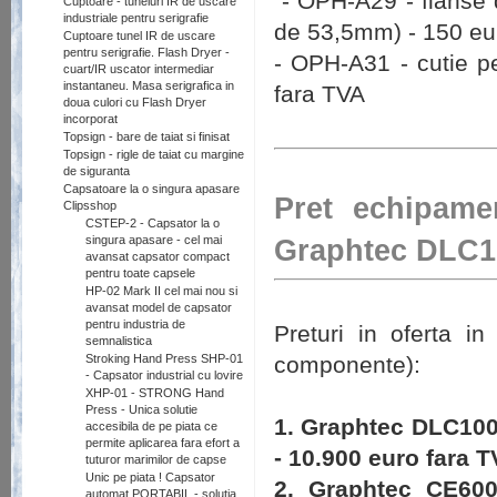
- OPH-A29 - flanse 
Cuptoare - tuneluri IR de uscare
industriale pentru serigrafie
de 53,5mm) - 150 eu
Cuptoare tunel IR de uscare
pentru serigrafie. Flash Dryer -
- OPH-A31 - cutie p
cuart/IR uscator intermediar
instantaneu. Masa serigrafica in
fara TVA
doua culori cu Flash Dryer
incorporat
Topsign - bare de taiat si finisat
Topsign - rigle de taiat cu margine
de siguranta
Capsatoare la o singura apasare
Pret echipamen
Clipsshop
CSTEP-2 - Capsator la o
singura apasare - cel mai
Graphtec DLC10
avansat capsator compact
pentru toate capsele
HP-02 Mark II cel mai nou si
avansat model de capsator
pentru industria de
Preturi in oferta i
semnalistica
Stroking Hand Press SHP-01
componente):
- Capsator industrial cu lovire
XHP-01 - STRONG Hand
Press - Unica solutie
1. Graphtec DLC1000
accesibila de pe piata ce
permite aplicarea fara efort a
- 10.900 euro fara 
tuturor marimilor de capse
Unic pe piata ! Capsator
2. Graphtec CE600
automat PORTABIL - solutia