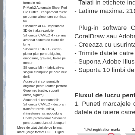
- Taiati in etichete i
forma in rola
F-Mark2 Automatic Sheet Fed
- Latime maxima: 2
Die Cutter - echipament taiere
pe contur alimentare continua
foi
Silhouette ALTA - imprimanta
Plug-in software C
3D de inalta rezolutie
CorelDraw sau Adobe 
Silhouette CAMEO 4 - cel mai
avansat sistem de taiere din
- Creeaza cu usurint
lume
Silhouette CURIO - cutter-
- Trimite datele cat
plotter plan pentru biguire,
embosare, gravare, taiere pe
- Suporta Adobe Illus
contur
Silhouette Mint - fabricati-va
- Suporta 10 limbi de 
singuri stampilele pe care vi le
doriti
Accesorii si consumabile
originale pentru cutter-plottere
Graphtec (cutite, suporti
Fluxul de lucru pent
cutite, biguire)
Accesorii si consumabile
1. Puneti marcajele de
Silhouette CAMEO - decorari,
transfer termic, sticla,
datele de taiere catr
rhinestones, scrapbooking
Unelte profesionale Silhouette
pentru autocolant si decupari
Mese de taiat digitale de format
mare (large format DCT - Digital