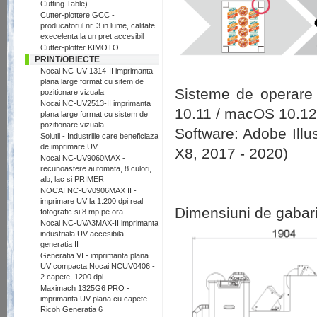
Cutting Table)
Cutter-plottere GCC -
producatorul nr. 3 in lume, calitate
execelenta la un pret accesibil
Cutter-plotter KIMOTO
PRINT/OBIECTE
Nocai NC-UV-1314-II imprimanta
plana large format cu sitem de
Sisteme de operare
pozitionare vizuala
Nocai NC-UV2513-II imprimanta
10.11 / macOS 10.12
plana large format cu sistem de
pozitionare vizuala
Software: Adobe Illu
Solutii - Industriile care beneficiaza
de imprimare UV
X8, 2017 - 2020)
Nocai NC-UV9060MAX -
recunoastere automata, 8 culori,
alb, lac si PRIMER
NOCAI NC-UV0906MAX II -
imprimare UV la 1.200 dpi real
Dimensiuni de gabari
fotografic si 8 mp pe ora
Nocai NC-UVA3MAX-II imprimanta
industriala UV accesibila -
generatia II
Generatia VI - imprimanta plana
UV compacta Nocai NCUV0406 -
2 capete, 1200 dpi
Maximach 1325G6 PRO -
imprimanta UV plana cu capete
Ricoh Generatia 6