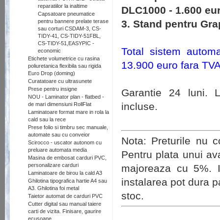
reparatiilor la inaltime
DLC1000 - 1.600 eu
Capsatoare pneumatice
pentru bannere prelate terase
3. Stand pentru Gra
sau corturi CSDAM-3, CS-
TIDY-41, CS-TIDY-51FBL,
CS-TIDY-51,EASYPIC -
Total sistem automa
economic
Etichete volumetrice cu rasina
13.900 euro fara TV
poliuretanica flexibila sau rigida
Euro Drop (doming)
Curatatoare cu ultrasunete
Prese pentru insigne
Garantie 24 luni. L
NOU - Laminator plan - flatbed -
incluse.
de mari dimensiuni RollFlat
Laminatoare format mare in rola la
cald sau la rece
Prese folio si timbru sec manuale,
automate sau cu conveior
Nota: Preturile nu c
Scirocco - uscator autonom cu
preluare automata media
Pentru plata unui ava
Masina de embosat carduri PVC,
personalizare carduri
majoreaza cu 5%. In
Laminatoare de birou la cald A3
instalarea pot dura p
Ghilotina tipografica hartie A4 sau
A3. Ghilotina foi metal
stoc.
Taietor automat de carduri PVC
Cutter digital sau manual taiere
carti de vizita. Finisare, gaurire
ecusoane.