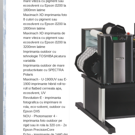
mare viteza cu pigment sau
ecosolvent cu Epson i3200 la
1800mm latime
Maximach XD imprimanta foto
8 culori cu pigment sau
ecosolvent cu Epson i3200 la
1800mm latime
Maximach XD imprimanta de
mare viteza cu pigment sau
ecosolvent cu Epson i3200 la
3200mm latime
Imprimanta outdoor cu
tehnologie TOSHIBA picatura
variabila
Imprimanta outdoor de mare
productivitate cu SPECTRA
Polaris
Maximach - U-1900UV sau E-
1900 imprimante hibrid roll-to-
roll si flatbed cerneala apa,
ecosolvent, UV
Revolution-E - imprimanta
fotografica cu imprimare in
rola, eco-solvent, outdoor cu
Epson DX5
NOU - Photomaster 4 -
imprimanta foto outdoor pe
rigid sau in rola la 320 cm - 2x
Epson PrecisionCore
Echo - imprimante de 1440 dpi