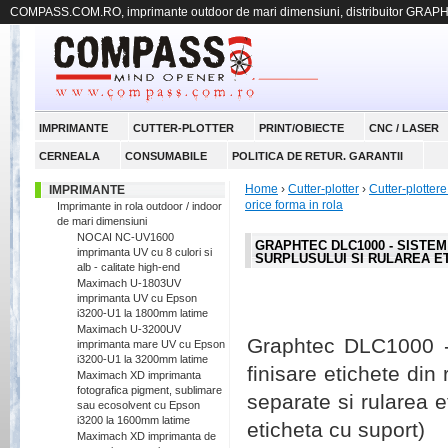
COMPASS.COM.RO, imprimante outdoor de mari dimensiuni, distribuitor GRAP
IMPRIMANTE
CUTTER-PLOTTER
PRINT/OBIECTE
CNC / LASER
CERNEALA
CONSUMABILE
POLITICA DE RETUR. GARANTII
Home
›
Cutter-plotter
›
Cutter-plott
IMPRIMANTE
orice forma in rola
Imprimante in rola outdoor / indoor
de mari dimensiuni
NOCAI NC-UV1600
GRAPHTEC DLC1000 - SISTE
imprimanta UV cu 8 culori si
SURPLUSULUI SI RULAREA E
alb - calitate high-end
Maximach U-1803UV
imprimanta UV cu Epson
i3200-U1 la 1800mm latime
Maximach U-3200UV
Graphtec DLC1000 - 
imprimanta mare UV cu Epson
i3200-U1 la 3200mm latime
finisare etichete din
Maximach XD imprimanta
fotografica pigment, sublimare
separate si rularea et
sau ecosolvent cu Epson
i3200 la 1600mm latime
eticheta cu suport)
Maximach XD imprimanta de