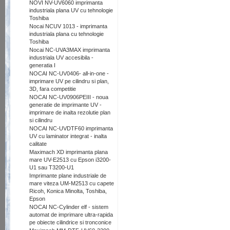
NOVI NV-UV6060 imprimanta
industriala plana UV cu tehnologie
Toshiba
Nocai NCUV 1013 - imprimanta
industriala plana cu tehnologie
Toshiba
Nocai NC-UVA3MAX imprimanta
industriala UV accesibila -
generatia I
NOCAI NC-UV0406- all-in-one -
imprimare UV pe cilindru si plan,
3D, fara competitie
NOCAI NC-UV0906PEIII - noua
generatie de imprimante UV -
imprimare de inalta rezolutie plan
si cilindru
NOCAI NC-UVDTF60 imprimanta
UV cu laminator integrat - inalta
calitate
Maximach XD imprimanta plana
mare UV-E2513 cu Epson i3200-
U1 sau T3200-U1
Imprimante plane industriale de
mare viteza UM-M2513 cu capete
Ricoh, Konica Minolta, Toshiba,
Epson
NOCAI NC-Cylinder elf - sistem
automat de imprimare ultra-rapida
pe obiecte cilindrice si tronconice