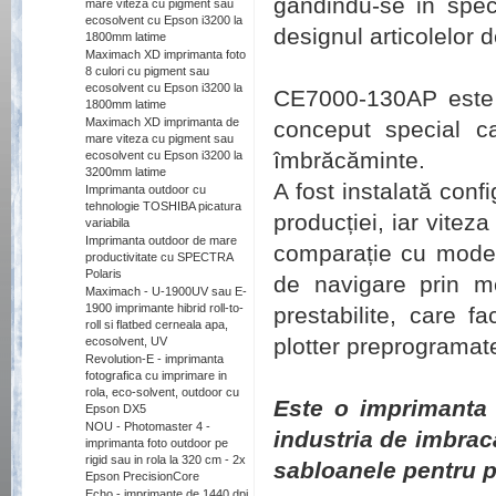
gandindu-se in speci
mare viteza cu pigment sau
ecosolvent cu Epson i3200 la
designul articolelor 
1800mm latime
Maximach XD imprimanta foto
8 culori cu pigment sau
ecosolvent cu Epson i3200 la
CE7000-130AP este u
1800mm latime
Maximach XD imprimanta de
conceput special c
mare viteza cu pigment sau
îmbrăcăminte.
ecosolvent cu Epson i3200 la
3200mm latime
A fost instalată conf
Imprimanta outdoor cu
tehnologie TOSHIBA picatura
producției, iar viteza
variabila
Imprimanta outdoor de mare
comparație cu model
productivitate cu SPECTRA
Polaris
de navigare prin me
Maximach - U-1900UV sau E-
1900 imprimante hibrid roll-to-
prestabilite, care f
roll si flatbed cerneala apa,
plotter preprogramate
ecosolvent, UV
Revolution-E - imprimanta
fotografica cu imprimare in
rola, eco-solvent, outdoor cu
Este o imprimanta 
Epson DX5
NOU - Photomaster 4 -
industria de imbrac
imprimanta foto outdoor pe
rigid sau in rola la 320 cm - 2x
sabloanele pentru p
Epson PrecisionCore
Echo - imprimante de 1440 dpi