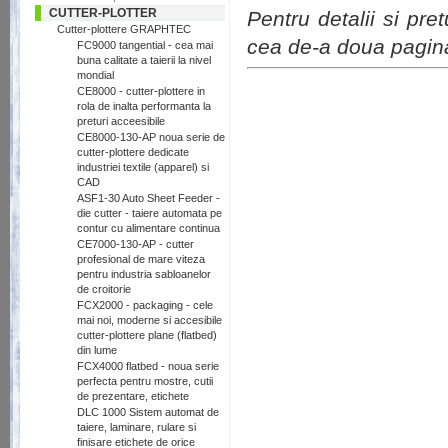
CUTTER-PLOTTER
Pentru detalii si pre
Cutter-plottere GRAPHTEC
cea de-a doua pagina
FC9000 tangential - cea mai
buna calitate a taierii la nivel
mondial
CE8000 - cutter-plottere in
rola de inalta performanta la
preturi acceesibile
CE8000-130-AP noua serie de
cutter-plottere dedicate
industriei textile (apparel) si
CAD
ASF1-30 Auto Sheet Feeder -
die cutter - taiere automata pe
contur cu alimentare continua
CE7000-130-AP - cutter
profesional de mare viteza
pentru industria sabloanelor
de croitorie
FCX2000 - packaging - cele
mai noi, moderne si accesibile
cutter-plottere plane (flatbed)
din lume
FCX4000 flatbed - noua serie
perfecta pentru mostre, cutii
de prezentare, etichete
DLC 1000 Sistem automat de
taiere, laminare, rulare si
finisare etichete de orice