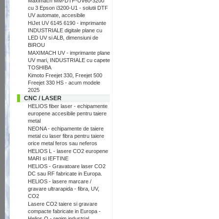
Maximach MM-DTF-UV60-3200
cu 3 Epson i3200-U1 - solutii DTF
UV automate, accesibile
HiJet UV 6145 6190 - imprimante
INDUSTRIALE digitale plane cu
LED UV si ALB, dimensiuni de
BIROU
MAXIMACH UV - imprimante plane
UV mari, INDUSTRIALE cu capete
TOSHIBA
Kimoto Freejet 330, Freejet 500
Freejet 330 HS - acum modele
2025
CNC / LASER
HELIOS fiber laser - echipamente
europene accesibile pentru taiere
metal
NEONA - echipamente de taiere
metal cu laser fibra pentru taiere
orice metal feros sau neferos
HELIOS L - lasere CO2 europene
MARI si IEFTINE
HELIOS - Gravatoare laser CO2
DC sau RF fabricate in Europa.
HELIOS - lasere marcare /
gravare ultrarapida - fibra, UV,
CO2
Lasere CO2 taiere si gravare
compacte fabricate in Europa -
Helios Q - regim industrial