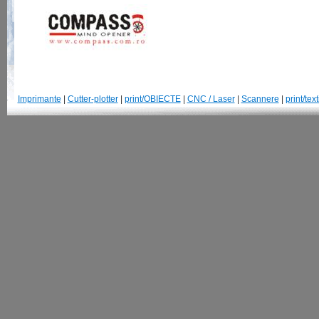
Imprimante
|
Cutter-plotter
|
print/OBIECTE
|
CNC / Laser
|
Scannere
|
print/text
© 2007-2013 GraphtecRomania.ro | Str. Parangului, 