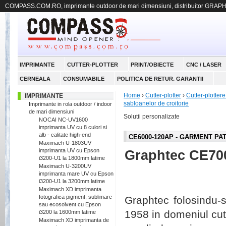
COMPASS.COM.RO, imprimante outdoor de mari dimensiuni, distribuitor GRAP
IMPRIMANTE
CUTTER-PLOTTER
PRINT/OBIECTE
CNC / LASER
CERNEALA
CONSUMABILE
POLITICA DE RETUR. GARANTII
Home
›
Cutter-plotter
›
Cutter-plott
IMPRIMANTE
sabloanelor de croitorie
Imprimante in rola outdoor / indoor
de mari dimensiuni
Solutii personalizate
NOCAI NC-UV1600
imprimanta UV cu 8 culori si
alb - calitate high-end
CE6000-120AP - GARMENT PA
Maximach U-1803UV
imprimanta UV cu Epson
Graphtec CE70
i3200-U1 la 1800mm latime
Maximach U-3200UV
imprimanta mare UV cu Epson
i3200-U1 la 3200mm latime
Maximach XD imprimanta
fotografica pigment, sublimare
Graphtec folosindu-s
sau ecosolvent cu Epson
1958 in domeniul cut
i3200 la 1600mm latime
Maximach XD imprimanta de