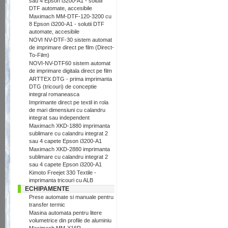
sau 4 Epson i3200-A1 - solutii
DTF automate, accesibile
Maximach MM-DTF-120-3200 cu
8 Epson i3200-A1 - solutii DTF
automate, accesibile
NOVI NV-DTF-30 sistem automat
de imprimare direct pe film (Direct-
To-Film)
NOVI-NV-DTF60 sistem automat
de imprimare digitala direct pe film
ARTTEX DTG - prima imprimanta
DTG (tricouri) de conceptie
integral romaneasca
Imprimante direct pe textil in rola
de mari dimensiuni cu calandru
integrat sau independent
Maximach XKD-1880 imprimanta
sublimare cu calandru integrat 2
sau 4 capete Epson i3200-A1
Maximach XKD-2880 imprimanta
sublimare cu calandru integrat 2
sau 4 capete Epson i3200-A1
Kimoto Freejet 330 Textile -
imprimanta tricouri cu ALB
ECHIPAMENTE
Prese automate si manuale pentru
transfer termic
Masina automata pentru litere
volumetrice din profile de aluminiu