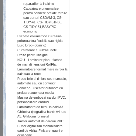
reparatiilor la inaltime
Capsatoare pneumatice
pentru bannere prelate terase
sau corturi CSDAM-3, CS-
TIDY-41, CS-TIDY-51FBL,
CS-TIDY-51,EASYPIC -
economic
Etichete volumetrice cu rasina
poliuretanica flexibila sau rigida
Euro Drop (doming)
Curatatoare cu ultrasunete
Prese pentru insigne
NOU - Laminator plan - flatbed -
de mari dimensiuni RollFlat
Laminatoare format mare in rola la
cald sau la rece
Prese folio si timbru sec manuale,
automate sau cu conveior
Scirocco - uscator autonom cu
preluare automata media
Masina de embosat carduri PVC,
personalizare carduri
Laminatoare de birou la cald A3
Ghilotina tipografica hartie A4 sau
A3. Ghilotina foi metal
Taietor automat de carduri PVC
Cutter digital sau manual taiere
carti de vizita. Finisare, gaurire
ecusoane.