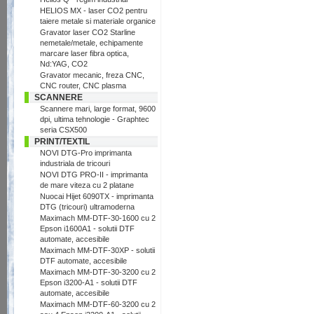
HELIOS MX - laser CO2 pentru
taiere metale si materiale organice
Gravator laser CO2 Starline
nemetale/metale, echipamente
marcare laser fibra optica,
Nd:YAG, CO2
Gravator mecanic, freza CNC,
CNC router, CNC plasma
SCANNERE
Scannere mari, large format, 9600
dpi, ultima tehnologie - Graphtec
seria CSX500
PRINT/TEXTIL
NOVI DTG-Pro imprimanta
industriala de tricouri
NOVI DTG PRO-II - imprimanta
de mare viteza cu 2 platane
Nuocai Hijet 6090TX - imprimanta
DTG (tricouri) ultramoderna
Maximach MM-DTF-30-1600 cu 2
Epson i1600A1 - solutii DTF
automate, accesibile
Maximach MM-DTF-30XP - solutii
DTF automate, accesibile
Maximach MM-DTF-30-3200 cu 2
Epson i3200-A1 - solutii DTF
automate, accesibile
Maximach MM-DTF-60-3200 cu 2