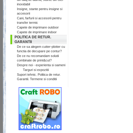
inoxidabil
Insigne, stante pentru insigne si
accesorii
Cani, farfurii si accesorii pentru
transfer termic
Capete de imprimare outdoor
Capete de imprimare indoor
POLITICA DE RETUR.
GARANTII
De ce sa alegem cutter-plotter cu
functia de decupare pe contur?
De ce nu recomandam solutii
combinate de print&cut?
Despre noi - experienta si oameni
Targuri si expozitii
Suport tehnic. Politica de retur.
Garantii. Termene si conditii