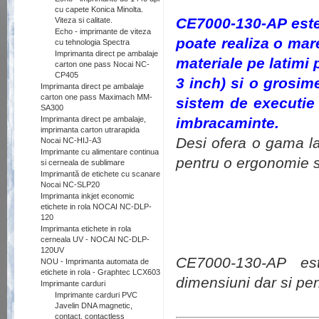
cu capete Konica Minolta.
CE7000-130-AP este 
Viteza si calitate.
Echo - imprimante de viteza
poate realiza o mar
cu tehnologia Spectra
Imprimanta direct pe ambalaje
materiale pe latimi
carton one pass Nocai NC-
CP405
3 inch) si o grosim
Imprimanta direct pe ambalaje
carton one pass Maximach MM-
sistem de executie
SA300
Imprimanta direct pe ambalaje,
imbracaminte.
imprimanta carton utrarapida
Desi ofera o gama lar
Nocai NC-HIJ-A3
Imprimante cu alimentare continua
pentru o ergonomie si
si cerneala de sublimare
Imprimantă de etichete cu scanare
Nocai NC-SLP20
Imprimanta inkjet economic
etichete in rola NOCAI NC-DLP-
120
Imprimanta etichete in rola
cerneala UV - NOCAI NC-DLP-
120UV
CE7000-130-AP es
NOU - Imprimanta automata de
etichete in rola - Graphtec LCX603
dimensiuni dar si pent
Imprimante carduri
Imprimante carduri PVC
Javelin DNA magnetic,
contact, contactless