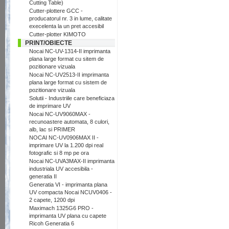
Cutting Table)
Cutter-plottere GCC -
producatorul nr. 3 in lume, calitate
execelenta la un pret accesibil
Cutter-plotter KIMOTO
PRINT/OBIECTE
Nocai NC-UV-1314-II imprimanta
plana large format cu sitem de
pozitionare vizuala
Nocai NC-UV2513-II imprimanta
plana large format cu sistem de
pozitionare vizuala
Solutii - Industriile care beneficiaza
de imprimare UV
Nocai NC-UV9060MAX -
recunoastere automata, 8 culori,
alb, lac si PRIMER
NOCAI NC-UV0906MAX II -
imprimare UV la 1.200 dpi real
fotografic si 8 mp pe ora
Nocai NC-UVA3MAX-II imprimanta
industriala UV accesibila -
generatia II
Generatia VI - imprimanta plana
UV compacta Nocai NCUV0406 -
2 capete, 1200 dpi
Maximach 1325G6 PRO -
imprimanta UV plana cu capete
Ricoh Generatia 6