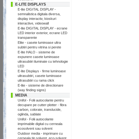
E-LITE DISPLAYS
E-lite DIGITAL DISPLAY -
semnalistica digitala diversa,
display interactiv, kioskuri
interactive, videowall
E-lite DIGITAL DISPLAY - ecrane
LED interior exterior, ecrane LED
transparente
Elite - casete luminoase ultra
subtiri pentru vitrina si perete
E-lite HALO - sisteme de
expunere casete luminoase
ultrasubtiri iluminate cu tehnologie
LED
E-lite Displays - firme luminoase
ultrasubtiri, casete luminoase
ultrasubtiri cu rama click
E-lite - sisteme de directionare
(way finding signs)
MEDIA
Unifol - Folii autocolante pentru
decupare pe cutter-plotter - fibra
carbon, colorate, translucide,
oglinda, sablate
Unifol - Folii autocolante
imprimabile digital cu cerneala
ecosolvent sau solvent
Outdoor media - imprimare cu
cerneala tip solvent, eco-solvent,