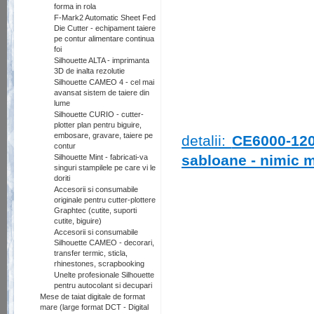
forma in rola
F-Mark2 Automatic Sheet Fed
Die Cutter - echipament taiere
pe contur alimentare continua
foi
Silhouette ALTA - imprimanta
3D de inalta rezolutie
Silhouette CAMEO 4 - cel mai
avansat sistem de taiere din
lume
Silhouette CURIO - cutter-
plotter plan pentru biguire,
embosare, gravare, taiere pe
detalii:
CE6000-120
contur
sabloane - nimic 
Silhouette Mint - fabricati-va
singuri stampilele pe care vi le
doriti
Accesorii si consumabile
originale pentru cutter-plottere
Graphtec (cutite, suporti
cutite, biguire)
Accesorii si consumabile
Silhouette CAMEO - decorari,
transfer termic, sticla,
rhinestones, scrapbooking
Unelte profesionale Silhouette
pentru autocolant si decupari
Mese de taiat digitale de format
mare (large format DCT - Digital