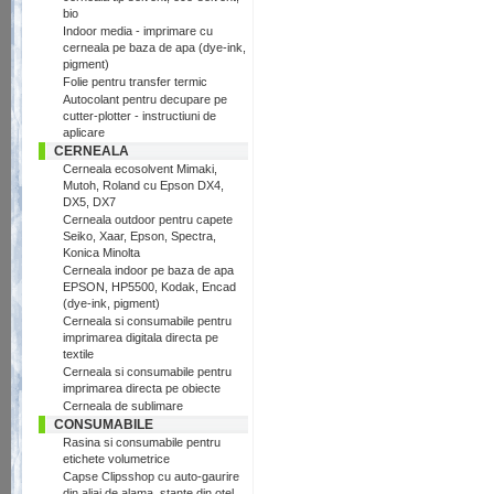
bio
Indoor media - imprimare cu
cerneala pe baza de apa (dye-ink,
pigment)
Folie pentru transfer termic
Autocolant pentru decupare pe
cutter-plotter - instructiuni de
aplicare
CERNEALA
Cerneala ecosolvent Mimaki,
Mutoh, Roland cu Epson DX4,
DX5, DX7
Cerneala outdoor pentru capete
Seiko, Xaar, Epson, Spectra,
Konica Minolta
Cerneala indoor pe baza de apa
EPSON, HP5500, Kodak, Encad
(dye-ink, pigment)
Cerneala si consumabile pentru
imprimarea digitala directa pe
textile
Cerneala si consumabile pentru
imprimarea directa pe obiecte
Cerneala de sublimare
CONSUMABILE
Rasina si consumabile pentru
etichete volumetrice
Capse Clipsshop cu auto-gaurire
din aliaj de alama, stante din otel