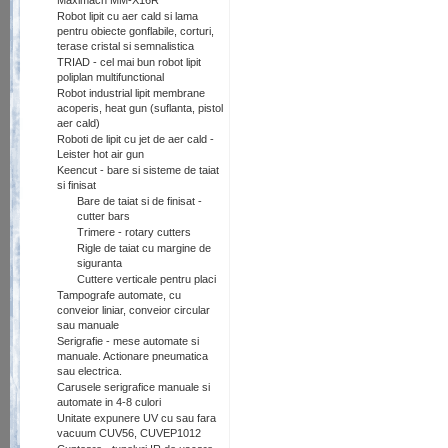
Maximach MM-X16R
Robot lipit cu aer cald si lama
pentru obiecte gonflabile, corturi,
terase cristal si semnalistica
TRIAD - cel mai bun robot lipit
poliplan multifunctional
Robot industrial lipit membrane
acoperis, heat gun (suflanta, pistol
aer cald)
Roboti de lipit cu jet de aer cald -
Leister hot air gun
Keencut - bare si sisteme de taiat
si finisat
Bare de taiat si de finisat -
cutter bars
Trimere - rotary cutters
Rigle de taiat cu margine de
siguranta
Cuttere verticale pentru placi
Tampografe automate, cu
conveior liniar, conveior circular
sau manuale
Serigrafie - mese automate si
manuale. Actionare pneumatica
sau electrica.
Carusele serigrafice manuale si
automate in 4-8 culori
Unitate expunere UV cu sau fara
vacuum CUV56, CUVEP1012