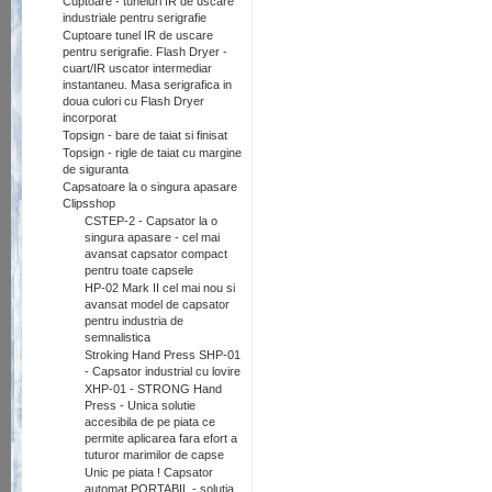
Cuptoare - tuneluri IR de uscare
industriale pentru serigrafie
Cuptoare tunel IR de uscare
pentru serigrafie. Flash Dryer -
cuart/IR uscator intermediar
instantaneu. Masa serigrafica in
doua culori cu Flash Dryer
incorporat
Topsign - bare de taiat si finisat
Topsign - rigle de taiat cu margine
de siguranta
Capsatoare la o singura apasare
Clipsshop
CSTEP-2 - Capsator la o
singura apasare - cel mai
avansat capsator compact
pentru toate capsele
HP-02 Mark II cel mai nou si
avansat model de capsator
pentru industria de
semnalistica
Stroking Hand Press SHP-01
- Capsator industrial cu lovire
XHP-01 - STRONG Hand
Press - Unica solutie
accesibila de pe piata ce
permite aplicarea fara efort a
tuturor marimilor de capse
Unic pe piata ! Capsator
automat PORTABIL - solutia